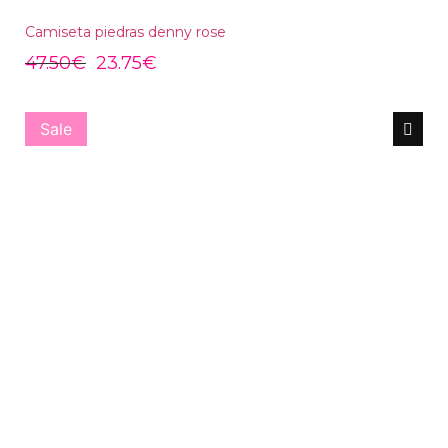
Camiseta piedras denny rose
47.50
€
23.75
€
Sale