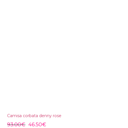
Camisa corbata denny rose
93.00
€
46.50
€