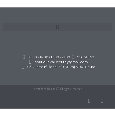
10:00 - 14:00 / 17:00 - 21:00
956 51 11 79
boutiquekaluceuta@gmail.com
C/ Duarte nº1 local 7 (0,31 km) 51001 Ceuta
Karma Web Design
© All rights reserved