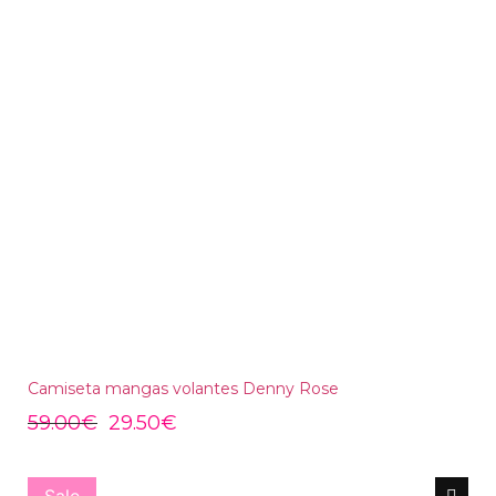
Camiseta mangas volantes Denny Rose
59.00
€
29.50
€
Sale