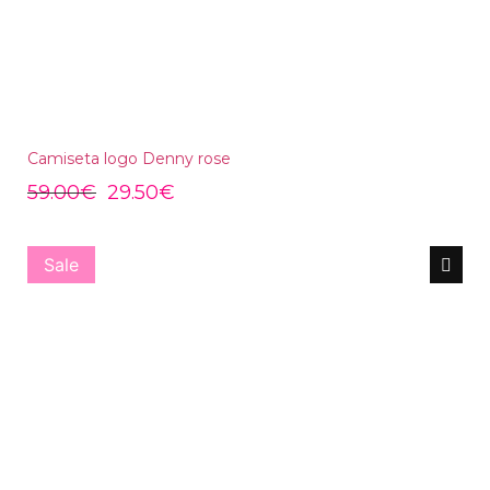
Camiseta logo Denny rose
59.00
€
29.50
€
Sale