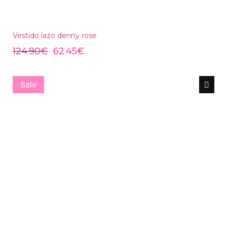
Vestido lazo denny rose
124.90
€
62.45
€
Sale