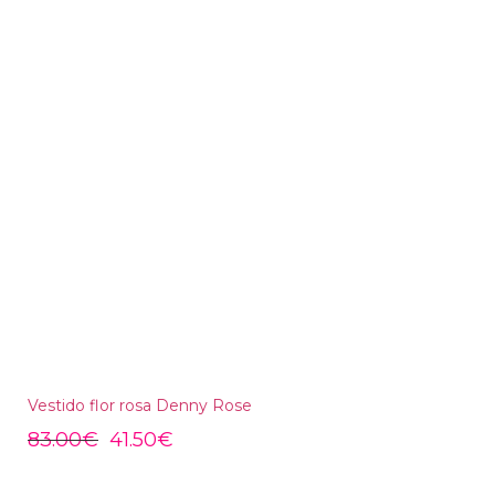
Vestido flor rosa Denny Rose
83.00
€
41.50
€