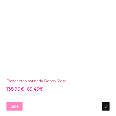
Blazer crop satinada Denny Rose
138.90
€
69.45
€
Sale