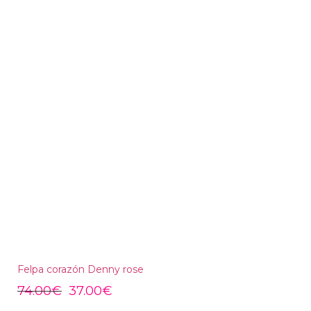
Felpa corazón Denny rose
74.00
€
37.00
€