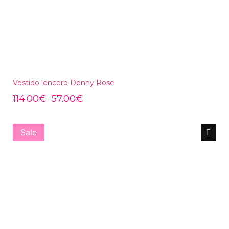
Vestido lencero Denny Rose
114.00
€
57.00
€
Sale