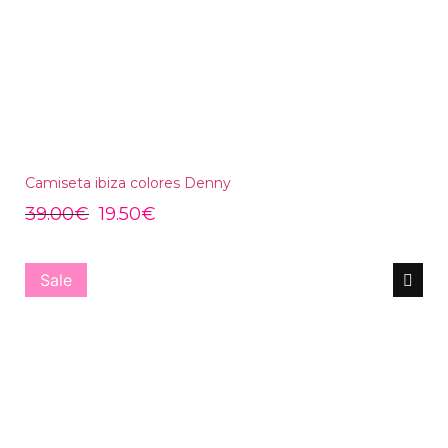
Camiseta ibiza colores Denny
39.00
€
19.50
€
Sale