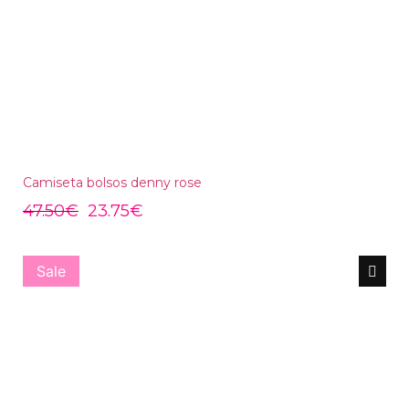
Camiseta bolsos denny rose
47.50
€
23.75
€
Sale