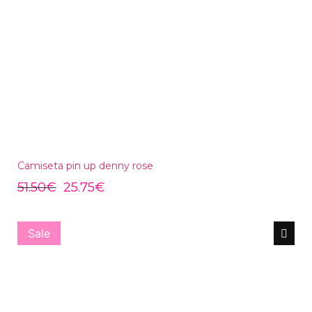
Camiseta pin up denny rose
51.50
€
25.75
€
Sale