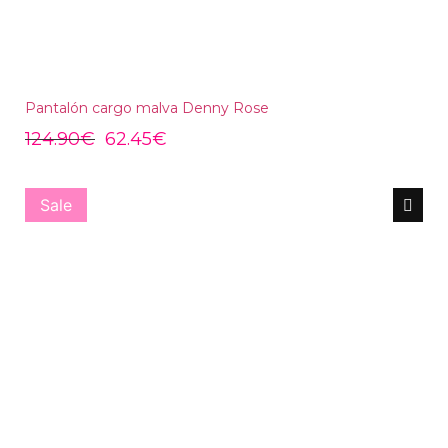
Pantalón cargo malva Denny Rose
124.90
€
62.45
€
Sale