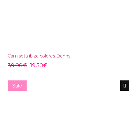
Camiseta ibiza colores Denny
39.00
€
19.50
€
Sale