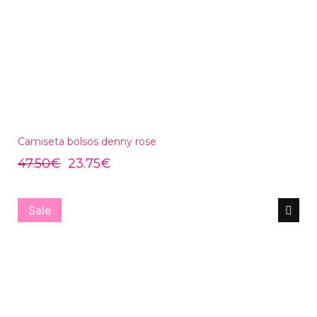
Camiseta bolsos denny rose
47.50
€
23.75
€
Sale