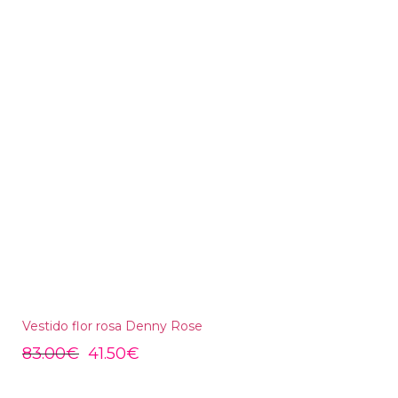
Vestido flor rosa Denny Rose
83.00
€
41.50
€