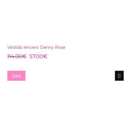
Vestido lencero Denny Rose
114.00
€
57.00
€
Sale