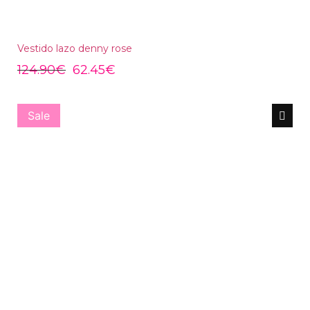
Vestido lazo denny rose
124.90
€
62.45
€
Sale