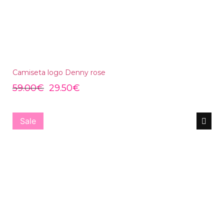
Camiseta logo Denny rose
59.00
€
29.50
€
Sale