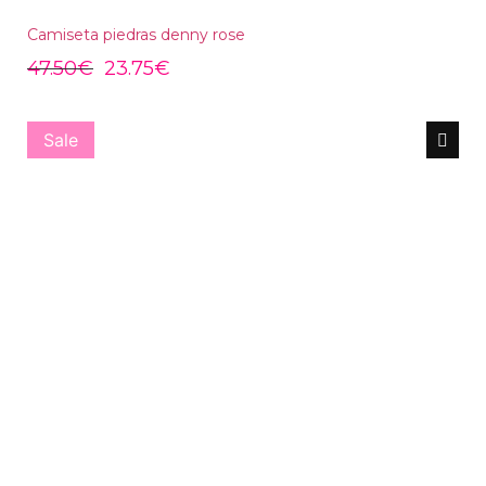
Camiseta piedras denny rose
47.50
€
23.75
€
Sale