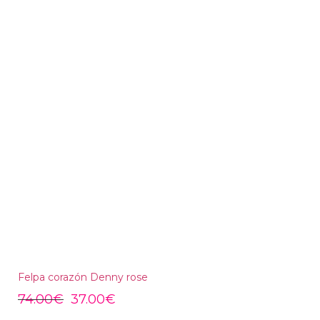
Felpa corazón Denny rose
74.00
€
37.00
€