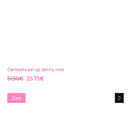
Camiseta pin up denny rose
51.50
€
25.75
€
Sale