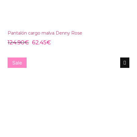
Pantalón cargo malva Denny Rose
124.90
€
62.45
€
Sale