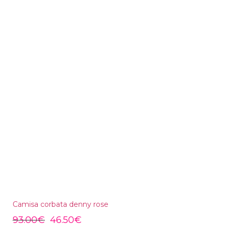
Camisa corbata denny rose
93.00
€
46.50
€