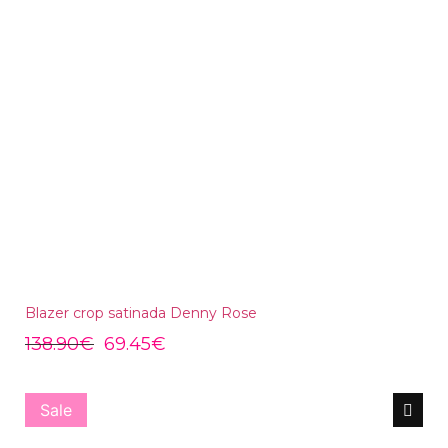
Blazer crop satinada Denny Rose
138.90
€
69.45
€
Sale