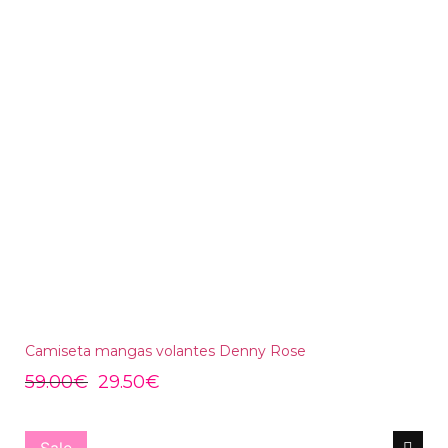
Camiseta mangas volantes Denny Rose
59.00
€
29.50
€
Sale