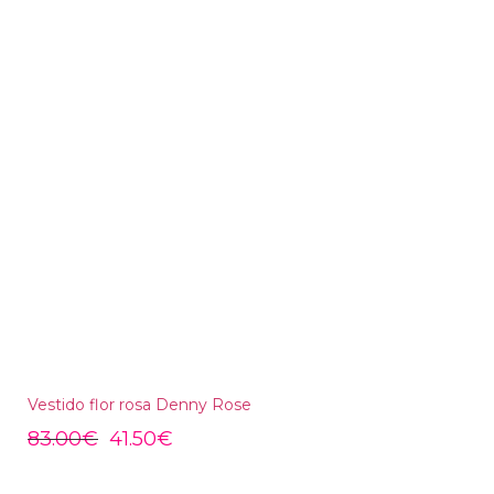
Vestido flor rosa Denny Rose
83.00
€
41.50
€