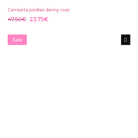
Camiseta piedras denny rose
47.50
€
23.75
€
Sale