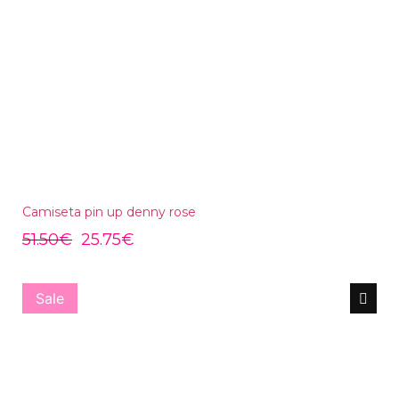
Camiseta pin up denny rose
51.50
€
25.75
€
Sale