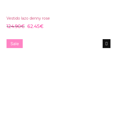
Vestido lazo denny rose
124.90
€
62.45
€
Sale