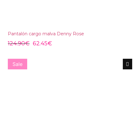
Pantalón cargo malva Denny Rose
124.90
€
62.45
€
Sale