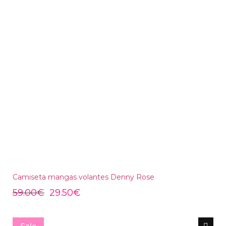
Camiseta mangas volantes Denny Rose
59.00
€
29.50
€
Sale