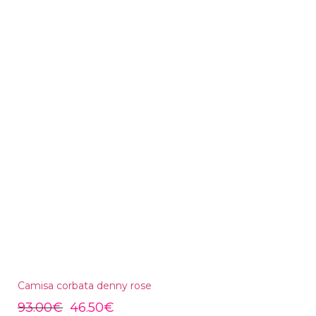
Camisa corbata denny rose
93.00
€
46.50
€