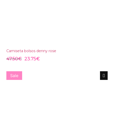
Camiseta bolsos denny rose
47.50
€
23.75
€
Sale