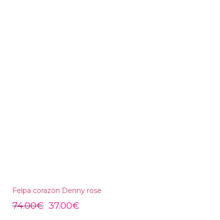
Felpa corazón Denny rose
74.00
€
37.00
€