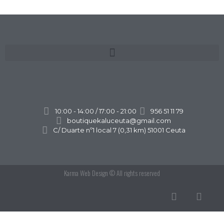
10:00 - 14:00 / 17:00 - 21:00
956 51 11 79
boutiquekaluceuta@gmail.com
C/ Duarte nº1 local 7 (0,31 km) 51001 Ceuta
Karma Web Design
© All rights reserved