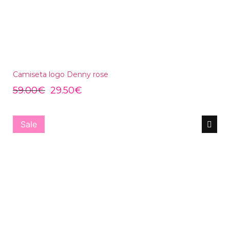
Camiseta logo Denny rose
59.00
€
29.50
€
Sale