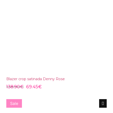
Blazer crop satinada Denny Rose
138.90
€
69.45
€
Sale