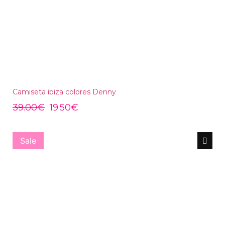
Camiseta ibiza colores Denny
39.00
€
19.50
€
Sale