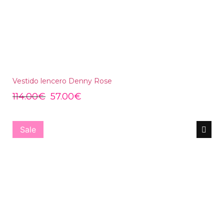
Vestido lencero Denny Rose
114.00
€
57.00
€
Sale