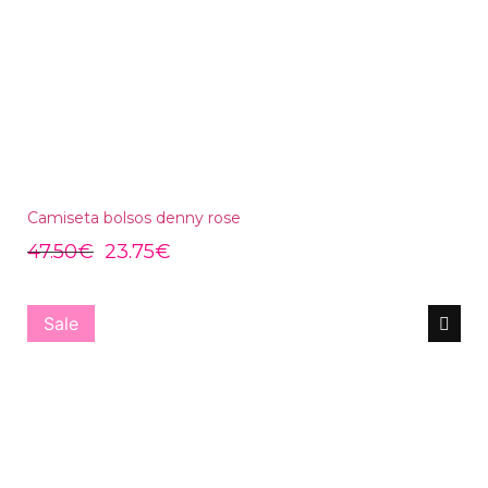
Camiseta bolsos denny rose
47.50
€
23.75
€
Sale