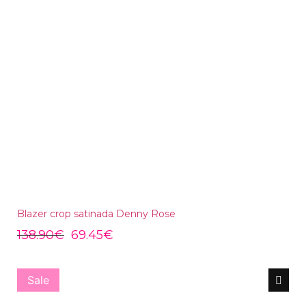
Blazer crop satinada Denny Rose
138.90
€
69.45
€
Sale