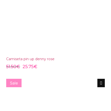
Camiseta pin up denny rose
51.50
€
25.75
€
Sale