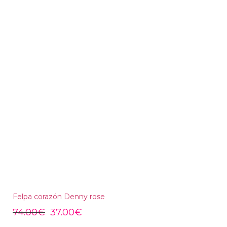
Felpa corazón Denny rose
74.00
€
37.00
€