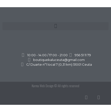
10:00 - 14:00 / 17:00 - 21:00
956 51 11 79
boutiquekaluceuta@gmail.com
C/ Duarte nº1 local 7 (0,31 km) 51001 Ceuta
Karma Web Design
© All rights reserved