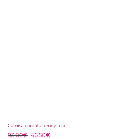
Camisa corbata denny rose
93.00
€
46.50
€