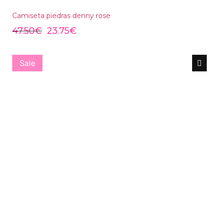
Camiseta piedras denny rose
47.50
€
23.75
€
Sale