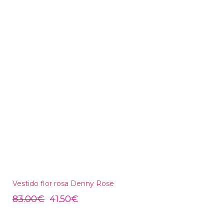
Vestido flor rosa Denny Rose
83.00
€
41.50
€