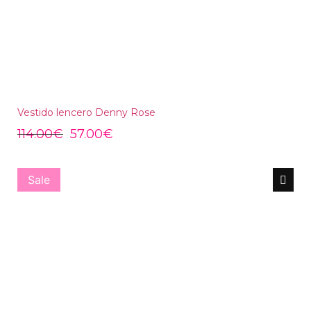
Vestido lencero Denny Rose
114.00
€
57.00
€
Sale