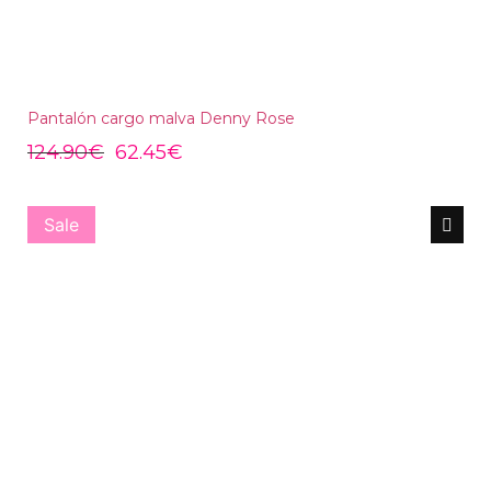
Pantalón cargo malva Denny Rose
124.90
€
62.45
€
Sale