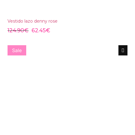
Vestido lazo denny rose
124.90
€
62.45
€
Sale