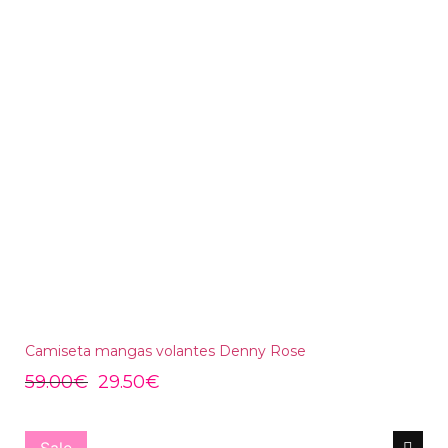
Camiseta mangas volantes Denny Rose
59.00
€
29.50
€
Sale