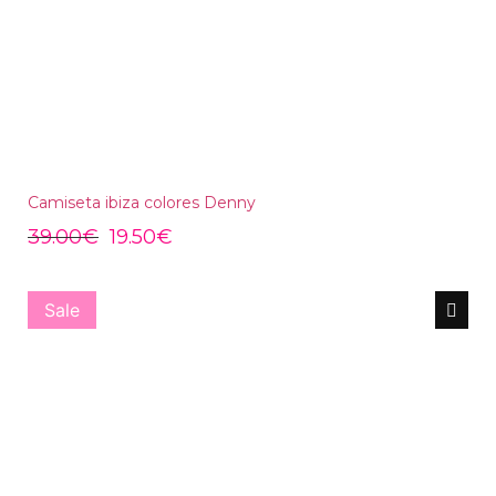
Camiseta ibiza colores Denny
39.00
€
19.50
€
Sale