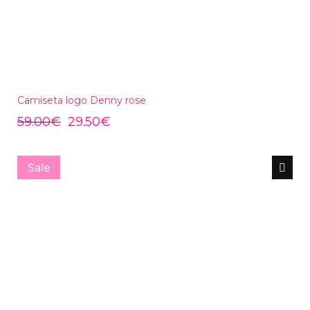
Camiseta logo Denny rose
59.00
€
29.50
€
Sale