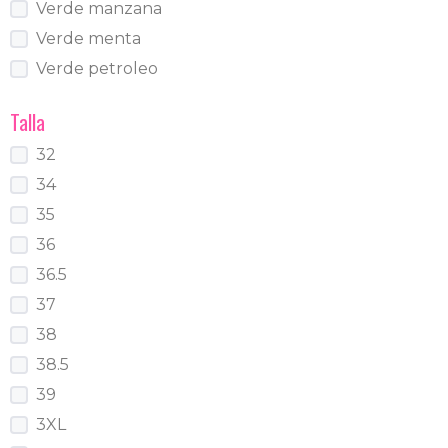
Verde manzana
Verde menta
Verde petroleo
Talla
32
34
35
36
36.5
37
38
38.5
39
3XL