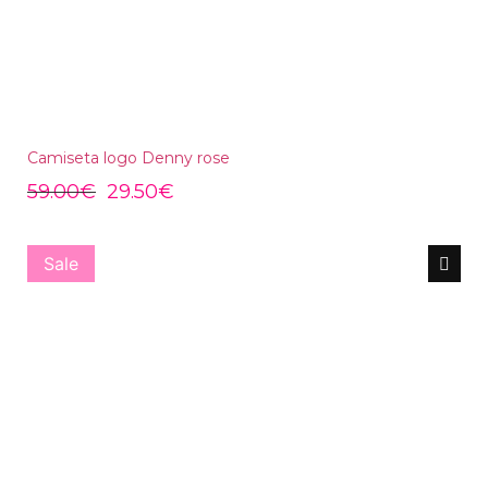
Camiseta logo Denny rose
59.00
€
29.50
€
Sale