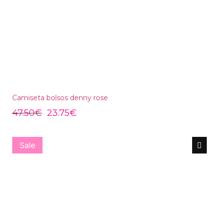
Camiseta bolsos denny rose
47.50
€
23.75
€
Sale