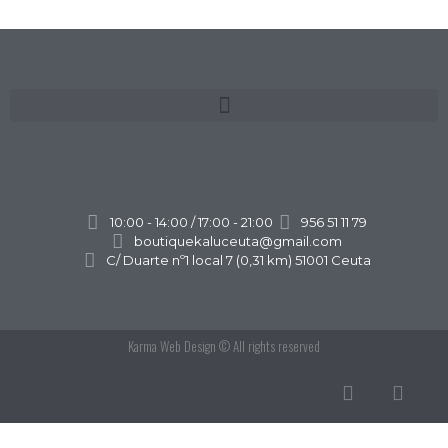
10:00 - 14:00 / 17:00 - 21:00
956 51 11 79
boutiquekaluceuta@gmail.com
C/ Duarte nº1 local 7 (0,31 km) 51001 Ceuta
Karma Web Design
© All rights reserved