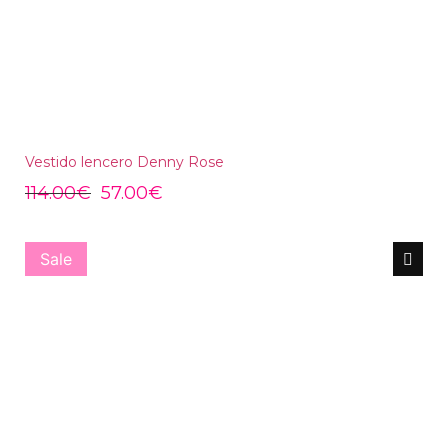
Vestido lencero Denny Rose
114.00
€
57.00
€
Sale