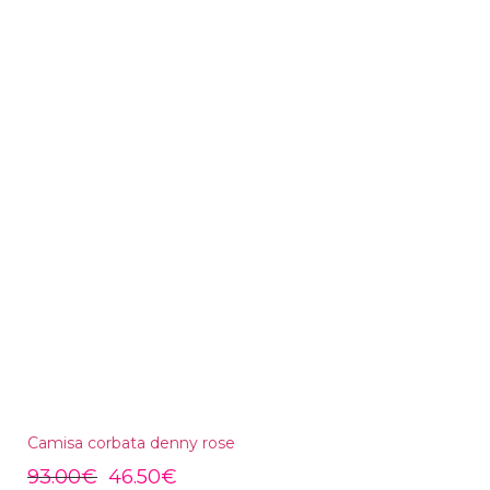
Camisa corbata denny rose
93.00
€
46.50
€