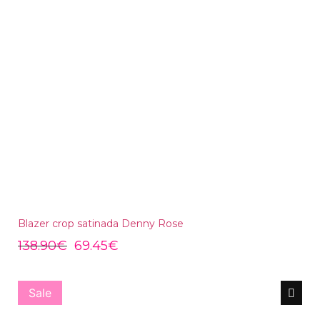
Blazer crop satinada Denny Rose
138.90
€
69.45
€
Sale