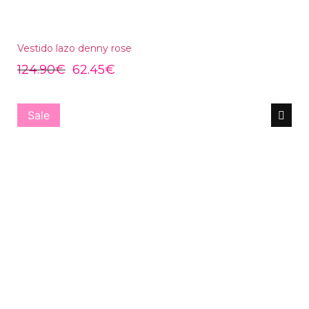
Vestido lazo denny rose
124.90
€
62.45
€
Sale