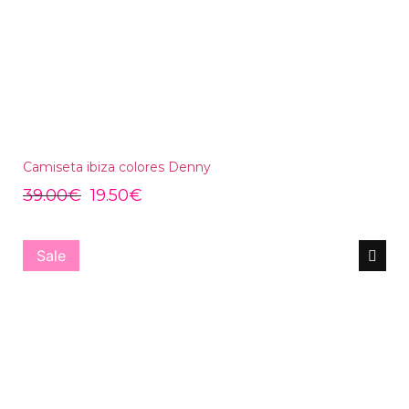
Camiseta ibiza colores Denny
39.00
€
19.50
€
Sale