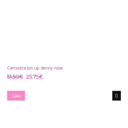
Camiseta pin up denny rose
51.50
€
25.75
€
Sale