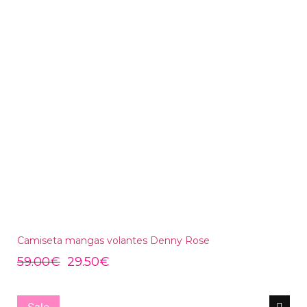
Camiseta mangas volantes Denny Rose
59.00
€
29.50
€
Sale