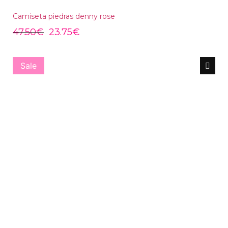
Camiseta piedras denny rose
47.50
€
23.75
€
Sale