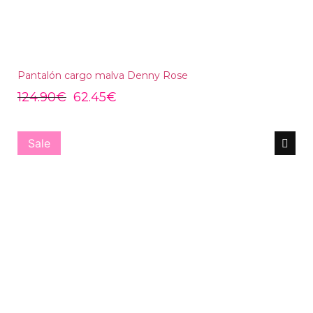
Pantalón cargo malva Denny Rose
124.90
€
62.45
€
Sale