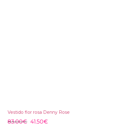
Vestido flor rosa Denny Rose
83.00
€
41.50
€