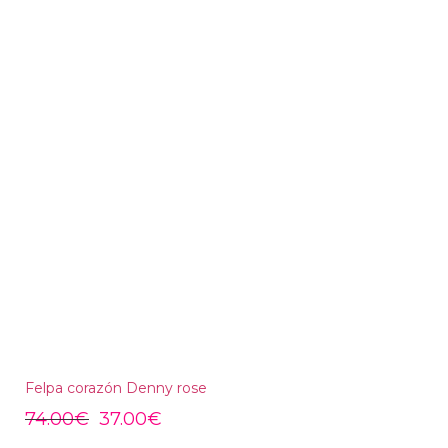
Felpa corazón Denny rose
74.00
€
37.00
€