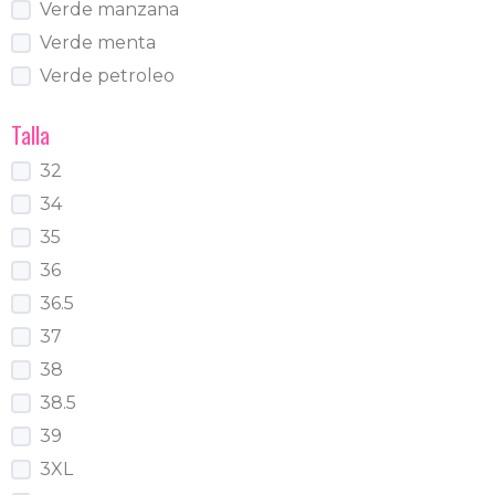
Verde manzana
Verde menta
Verde petroleo
Talla
32
34
35
36
36.5
37
38
38.5
39
3XL