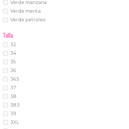
Verde manzana
Verde menta
Verde petroleo
Talla
32
34
35
36
36.5
37
38
38.5
39
3XL