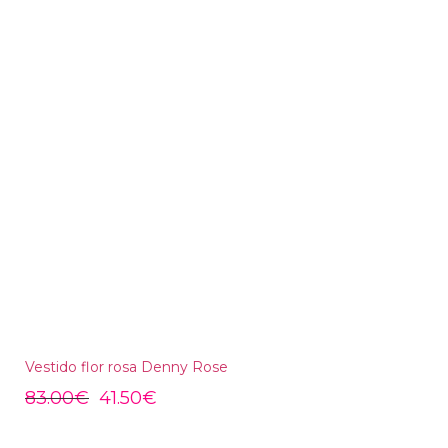
Vestido flor rosa Denny Rose
83.00
€
41.50
€