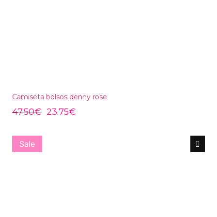
Camiseta bolsos denny rose
47.50
€
23.75
€
Sale