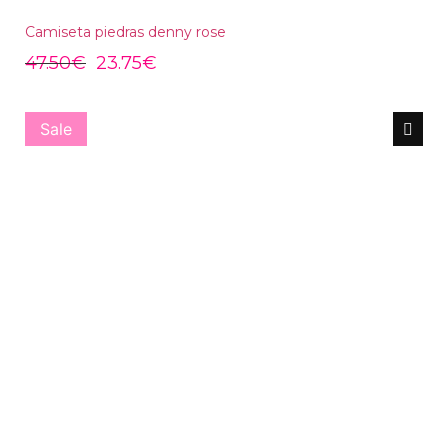
Camiseta piedras denny rose
47.50
€
23.75
€
Sale