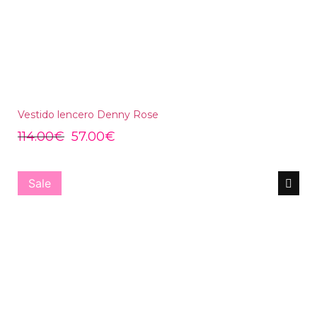
Vestido lencero Denny Rose
114.00
€
57.00
€
Sale