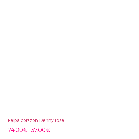
Felpa corazón Denny rose
74.00
€
37.00
€