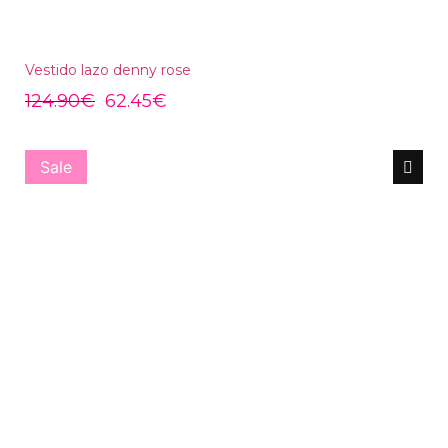
Vestido lazo denny rose
124.90
€
62.45
€
Sale