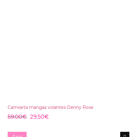
Camiseta mangas volantes Denny Rose
59.00
€
29.50
€
Sale