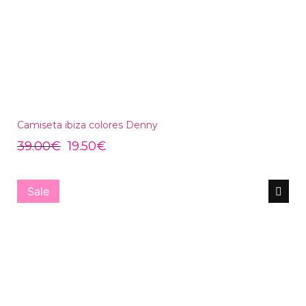
Camiseta ibiza colores Denny
39.00
€
19.50
€
Sale