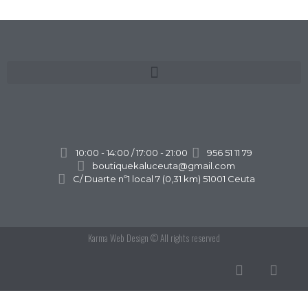
10:00 - 14:00 / 17:00 - 21:00
956 51 11 79
boutiquekaluceuta@gmail.com
C/ Duarte nº1 local 7 (0,31 km) 51001 Ceuta
Karma Web Design
© All rights reserved