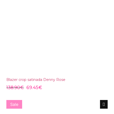
Blazer crop satinada Denny Rose
138.90
€
69.45
€
Sale