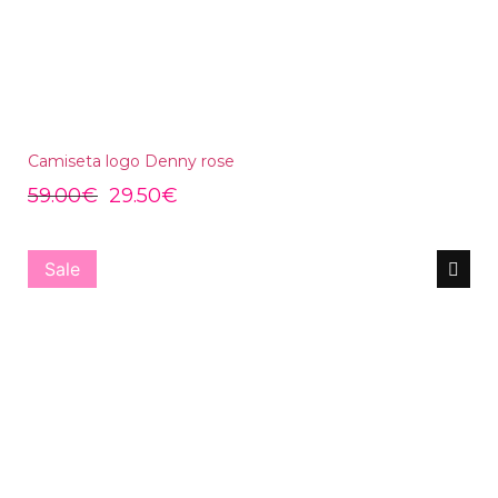
Camiseta logo Denny rose
59.00
€
29.50
€
Sale