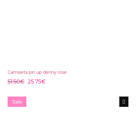
Camiseta pin up denny rose
51.50
€
25.75
€
Sale