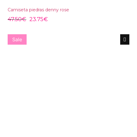
Camiseta piedras denny rose
47.50
€
23.75
€
Sale