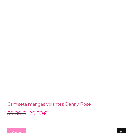
Camiseta mangas volantes Denny Rose
59.00
€
29.50
€
Sale