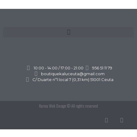
10:00 - 14:00 / 17:00 - 21:00
956 51 11 79
boutiquekaluceuta@gmail.com
C/ Duarte nº1 local 7 (0,31 km) 51001 Ceuta
Karma Web Design
© All rights reserved