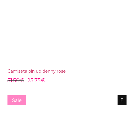
Camiseta pin up denny rose
51.50
€
25.75
€
Sale