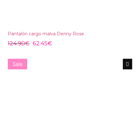
Pantalón cargo malva Denny Rose
124.90
€
62.45
€
Sale