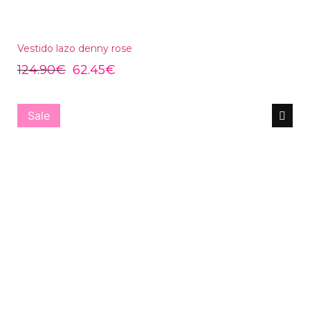
Vestido lazo denny rose
124.90
€
62.45
€
Sale