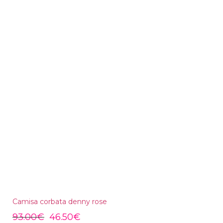
Camisa corbata denny rose
93.00
€
46.50
€