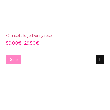
Camiseta logo Denny rose
59.00
€
29.50
€
Sale