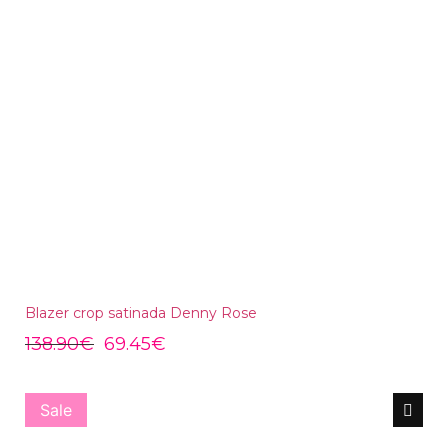
Blazer crop satinada Denny Rose
138.90
€
69.45
€
Sale