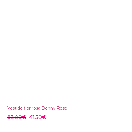
Vestido flor rosa Denny Rose
83.00
€
41.50
€