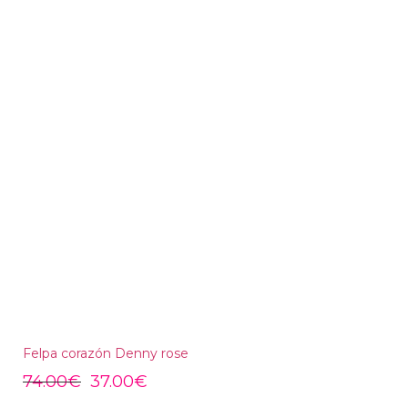
Felpa corazón Denny rose
74.00
€
37.00
€