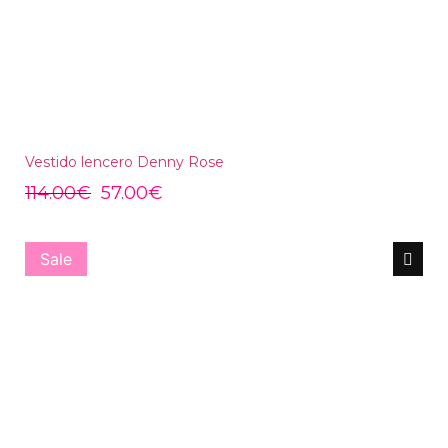
Vestido lencero Denny Rose
114.00
€
57.00
€
Sale