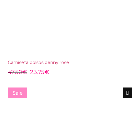
Camiseta bolsos denny rose
47.50
€
23.75
€
Sale