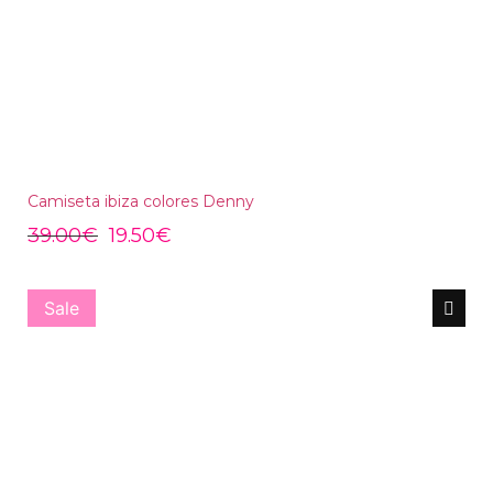
Camiseta ibiza colores Denny
39.00
€
19.50
€
Sale