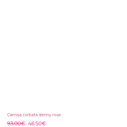
Camisa corbata denny rose
93.00
€
46.50
€