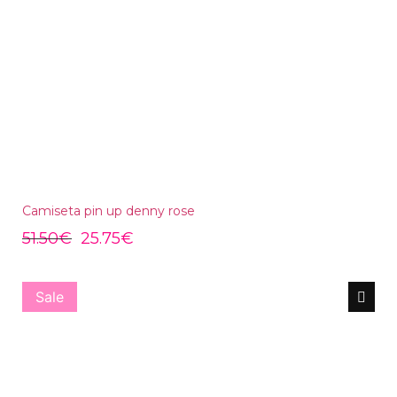
Camiseta pin up denny rose
51.50
€
25.75
€
Sale