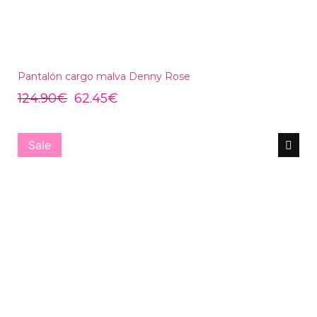
Pantalón cargo malva Denny Rose
124.90
€
62.45
€
Sale