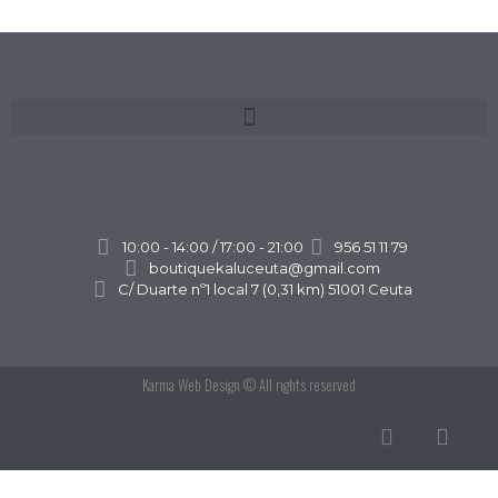
10:00 - 14:00 / 17:00 - 21:00
956 51 11 79
boutiquekaluceuta@gmail.com
C/ Duarte nº1 local 7 (0,31 km) 51001 Ceuta
Karma Web Design
© All rights reserved