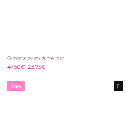
Camiseta bolsos denny rose
47.50
€
23.75
€
Sale