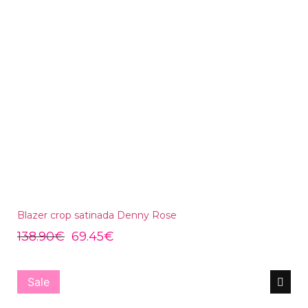
Blazer crop satinada Denny Rose
138.90
€
69.45
€
Sale