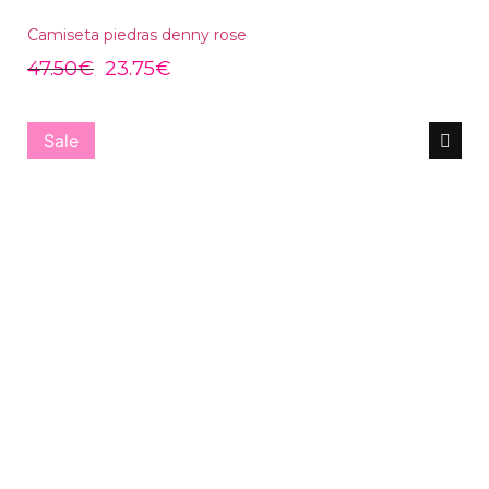
Camiseta piedras denny rose
47.50
€
23.75
€
Sale