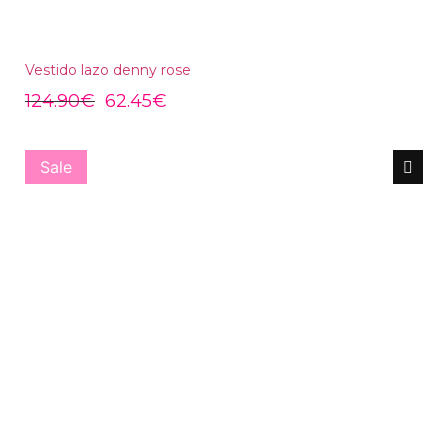
Vestido lazo denny rose
124.90
€
62.45
€
Sale