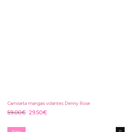
Camiseta mangas volantes Denny Rose
59.00
€
29.50
€
Sale