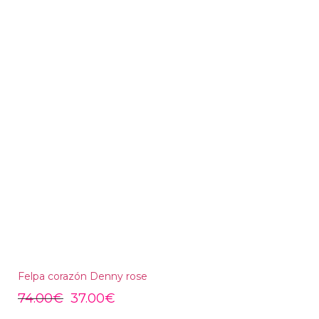
Felpa corazón Denny rose
74.00
€
37.00
€