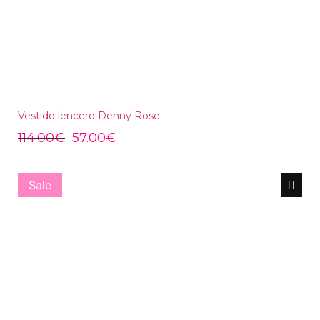
Vestido lencero Denny Rose
114.00
€
57.00
€
Sale