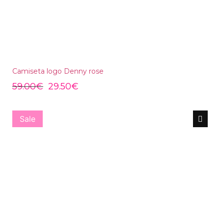
Camiseta logo Denny rose
59.00
€
29.50
€
Sale