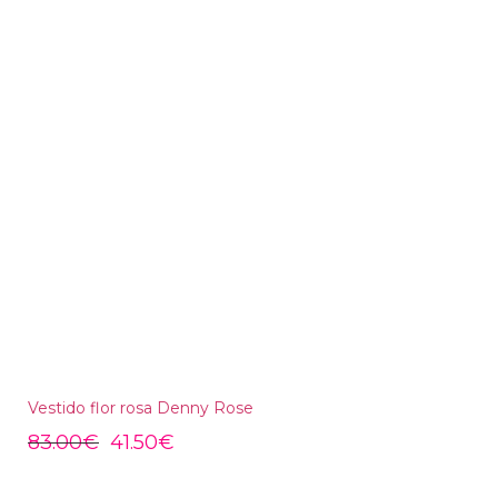
Vestido flor rosa Denny Rose
83.00
€
41.50
€