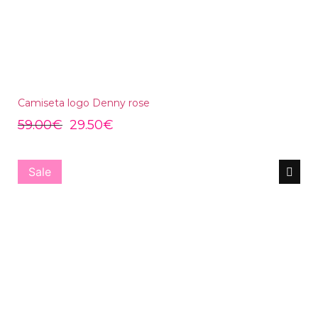
Camiseta logo Denny rose
59.00
€
29.50
€
Sale