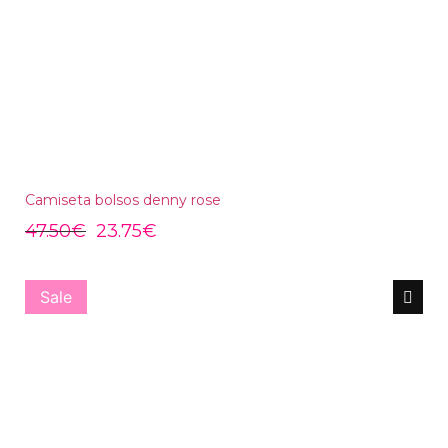
Camiseta bolsos denny rose
47.50
€
23.75
€
Sale