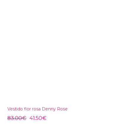
Vestido flor rosa Denny Rose
83.00
€
41.50
€