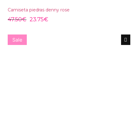
Camiseta piedras denny rose
47.50
€
23.75
€
Sale