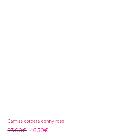
Camisa corbata denny rose
93.00
€
46.50
€