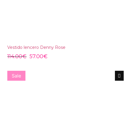
Vestido lencero Denny Rose
114.00
€
57.00
€
Sale