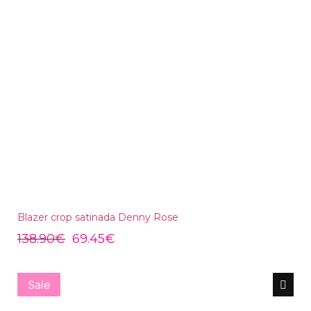
Blazer crop satinada Denny Rose
138.90
€
69.45
€
Sale