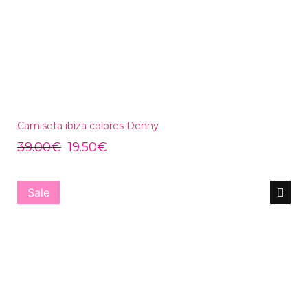
Camiseta ibiza colores Denny
39.00
€
19.50
€
Sale