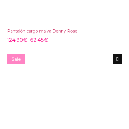
Pantalón cargo malva Denny Rose
124.90
€
62.45
€
Sale