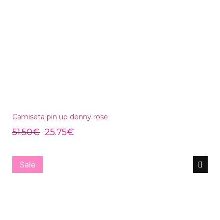
Camiseta pin up denny rose
51.50
€
25.75
€
Sale