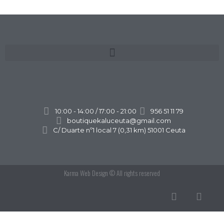
10:00 - 14:00 / 17:00 - 21:00
956 51 11 79
boutiquekaluceuta@gmail.com
C/ Duarte nº1 local 7 (0,31 km) 51001 Ceuta
Karma Web Design
© All rights reserved