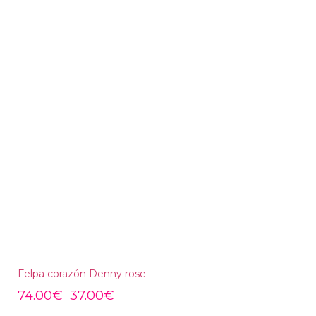
Felpa corazón Denny rose
74.00
€
37.00
€