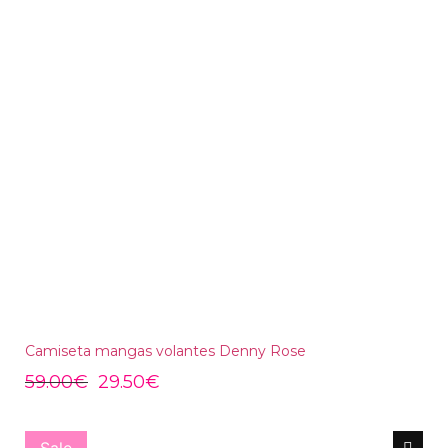
Camiseta mangas volantes Denny Rose
59.00
€
29.50
€
Sale