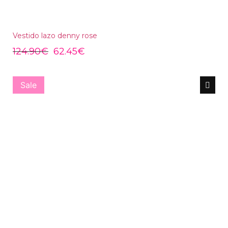
Vestido lazo denny rose
124.90
€
62.45
€
Sale