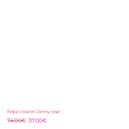
Felpa corazón Denny rose
74.00
€
37.00
€