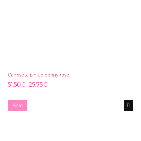
Camiseta pin up denny rose
51.50
€
25.75
€
Sale