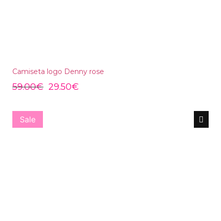
Camiseta logo Denny rose
59.00
€
29.50
€
Sale