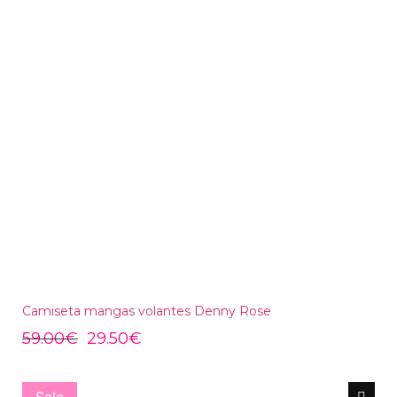
Camiseta mangas volantes Denny Rose
59.00
€
29.50
€
Sale