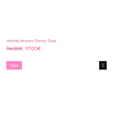
Vestido lencero Denny Rose
114.00
€
57.00
€
Sale