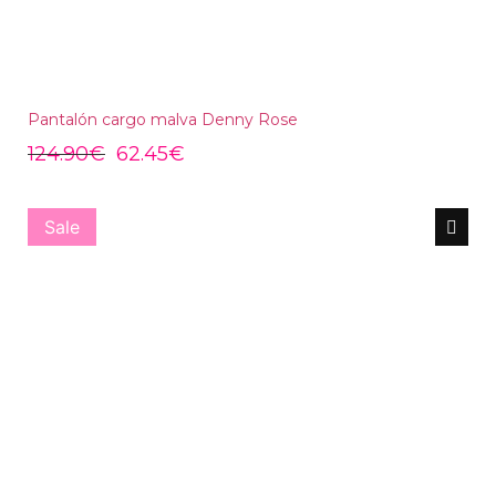
Pantalón cargo malva Denny Rose
124.90
€
62.45
€
Sale