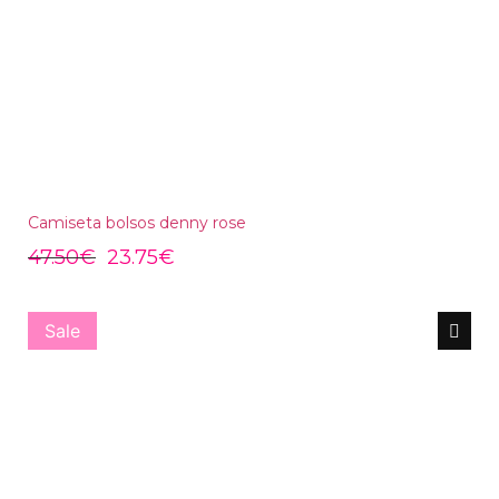
Camiseta bolsos denny rose
47.50
€
23.75
€
Sale