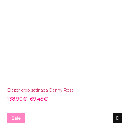
Blazer crop satinada Denny Rose
138.90
€
69.45
€
Sale