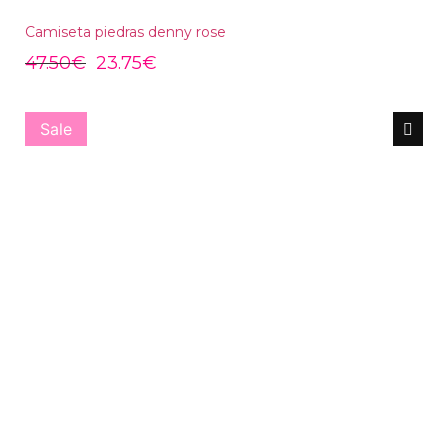
Camiseta piedras denny rose
47.50
€
23.75
€
Sale