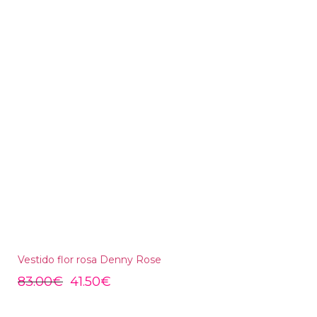
Vestido flor rosa Denny Rose
83.00
€
41.50
€