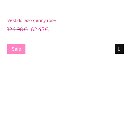
Vestido lazo denny rose
124.90
€
62.45
€
Sale