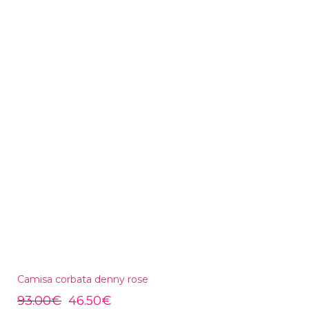
Camisa corbata denny rose
93.00
€
46.50
€