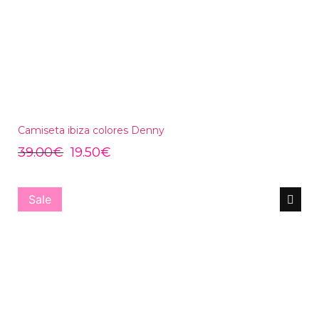
Camiseta ibiza colores Denny
39.00
€
19.50
€
Sale