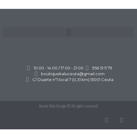
10:00 - 14:00 / 17:00 - 21:00
956 51 11 79
boutiquekaluceuta@gmail.com
C/ Duarte nº1 local 7 (0,31 km) 51001 Ceuta
Karma Web Design
© All rights reserved