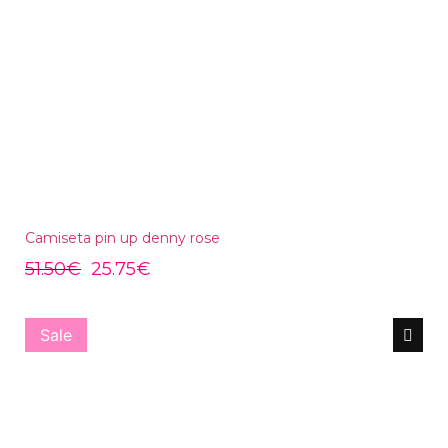
Camiseta pin up denny rose
51.50
€
25.75
€
Sale