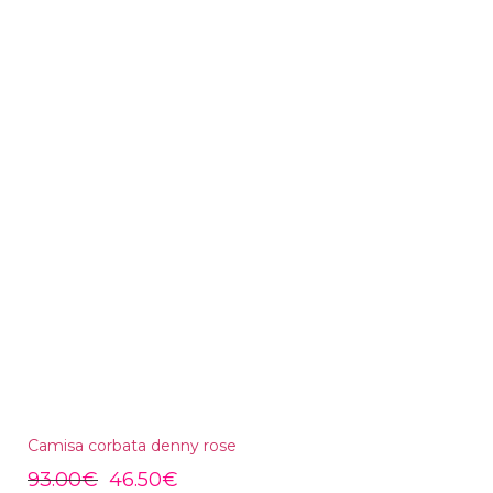
Camisa corbata denny rose
93.00
€
46.50
€