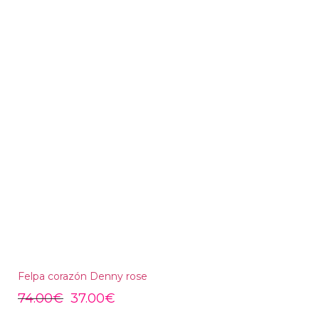
Felpa corazón Denny rose
74.00
€
37.00
€