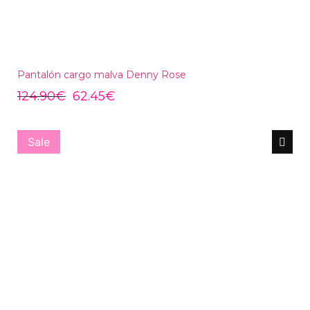
Pantalón cargo malva Denny Rose
124.90
€
62.45
€
Sale