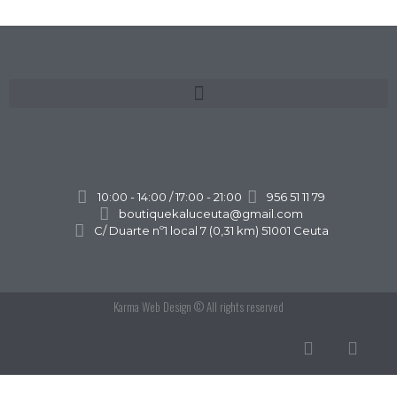
10:00 - 14:00 / 17:00 - 21:00
956 51 11 79
boutiquekaluceuta@gmail.com
C/ Duarte nº1 local 7 (0,31 km) 51001 Ceuta
Karma Web Design
© All rights reserved