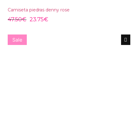
Camiseta piedras denny rose
47.50
€
23.75
€
Sale