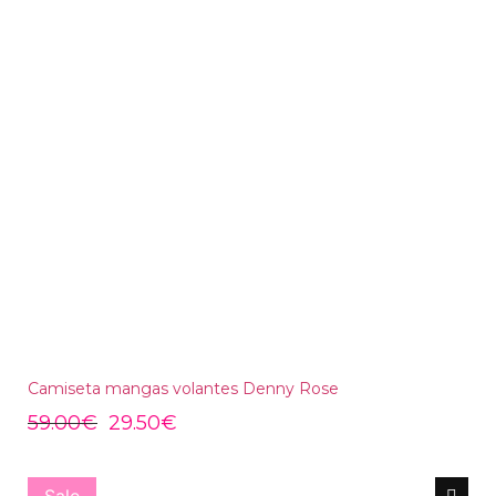
Camiseta mangas volantes Denny Rose
59.00
€
29.50
€
Sale