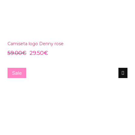
Camiseta logo Denny rose
59.00
€
29.50
€
Sale