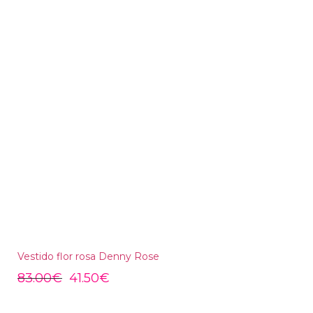
Vestido flor rosa Denny Rose
83.00
€
41.50
€