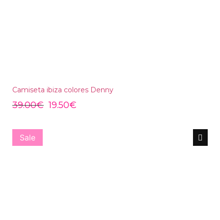
Camiseta ibiza colores Denny
39.00
€
19.50
€
Sale