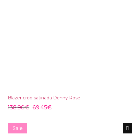
Blazer crop satinada Denny Rose
138.90
€
69.45
€
Sale