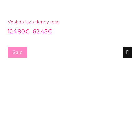
Vestido lazo denny rose
124.90
€
62.45
€
Sale