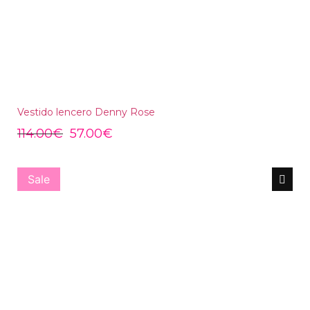
Vestido lencero Denny Rose
114.00
€
57.00
€
Sale