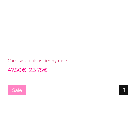
Camiseta bolsos denny rose
47.50
€
23.75
€
Sale