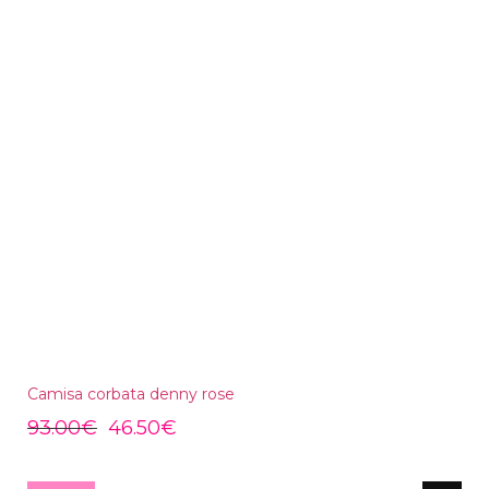
Camisa corbata denny rose
93.00
€
46.50
€