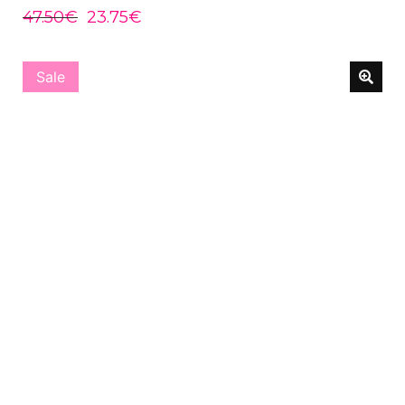
47.50
€
23.75
€
Sale