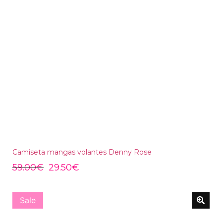
Camiseta mangas volantes Denny Rose
59.00
€
29.50
€
Sale