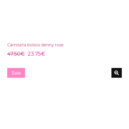
Camiseta bolsos denny rose
47.50
€
23.75
€
Sale