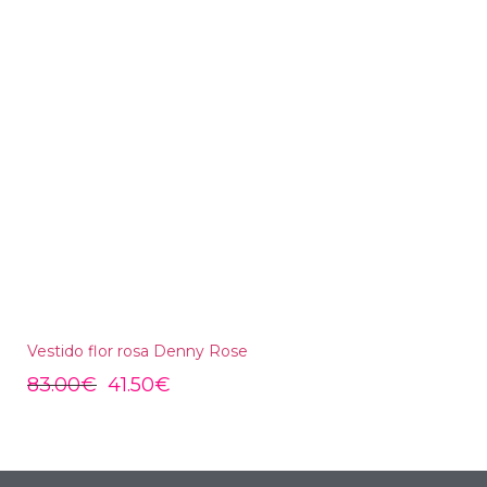
Vestido flor rosa Denny Rose
83.00
€
41.50
€