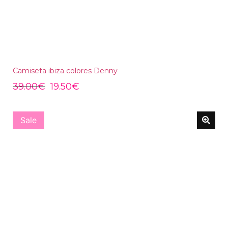
Camiseta ibiza colores Denny
39.00
€
19.50
€
Sale