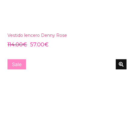
Vestido lencero Denny Rose
114.00
€
57.00
€
Sale