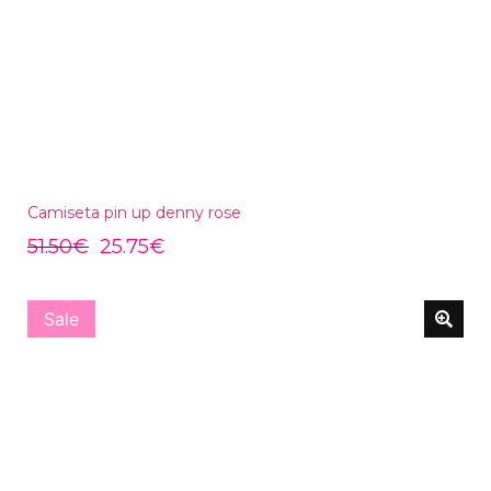
Camiseta pin up denny rose
51.50
€
25.75
€
Sale