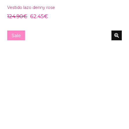
Vestido lazo denny rose
124.90
€
62.45
€
Sale