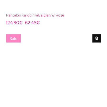
Pantalón cargo malva Denny Rose
124.90
€
62.45
€
Sale