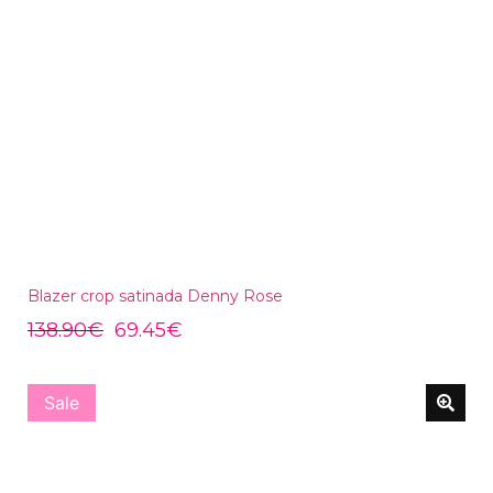
Blazer crop satinada Denny Rose
138.90
€
69.45
€
Sale