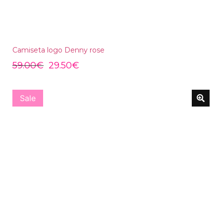
Camiseta logo Denny rose
59.00
€
29.50
€
Sale