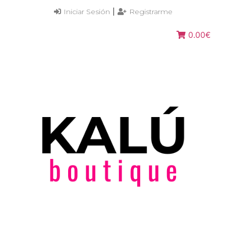
|
Iniciar Sesión
Registrarme
0.00€