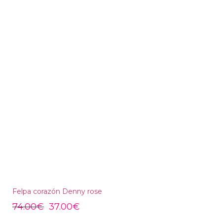
Felpa corazón Denny rose
74.00
€
37.00
€