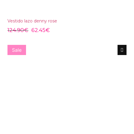
Vestido lazo denny rose
124.90
€
62.45
€
Sale