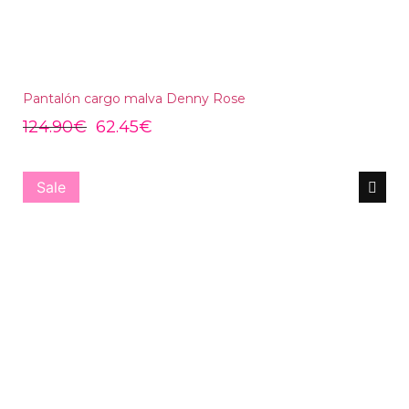
Pantalón cargo malva Denny Rose
124.90
€
62.45
€
Sale