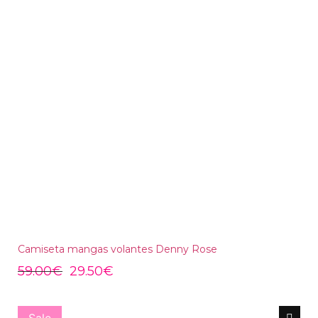
Camiseta mangas volantes Denny Rose
59.00
€
29.50
€
Sale