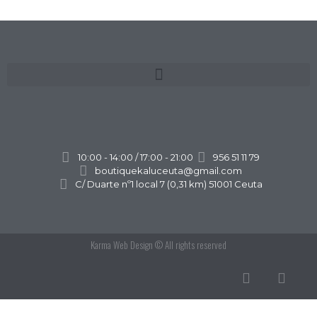
10:00 - 14:00 / 17:00 - 21:00
956 51 11 79
boutiquekaluceuta@gmail.com
C/ Duarte nº1 local 7 (0,31 km) 51001 Ceuta
Karma Web Design
© All rights reserved