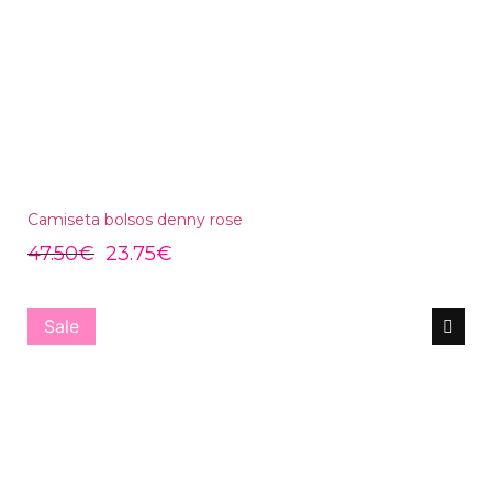
Camiseta bolsos denny rose
47.50
€
23.75
€
Sale