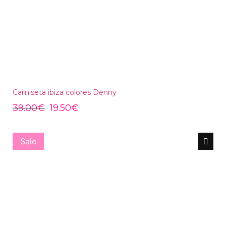
Camiseta ibiza colores Denny
39.00
€
19.50
€
Sale