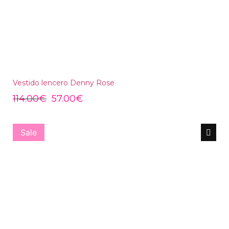
Vestido lencero Denny Rose
114.00
€
57.00
€
Sale