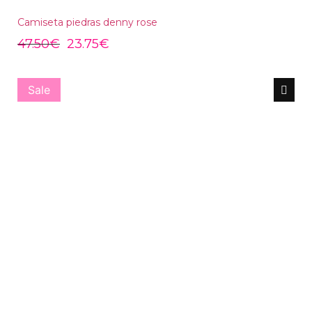
Camiseta piedras denny rose
47.50
€
23.75
€
Sale