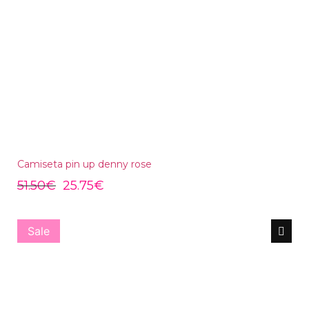
Camiseta pin up denny rose
51.50
€
25.75
€
Sale