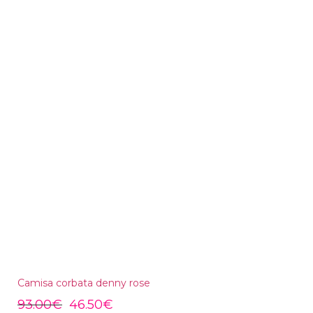
Camisa corbata denny rose
93.00
€
46.50
€