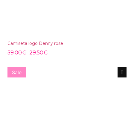
Camiseta logo Denny rose
59.00
€
29.50
€
Sale