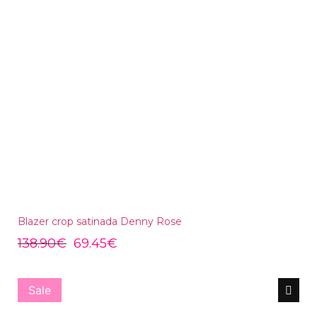
Blazer crop satinada Denny Rose
138.90
€
69.45
€
Sale