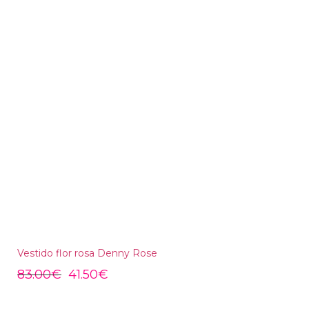
Vestido flor rosa Denny Rose
83.00
€
41.50
€