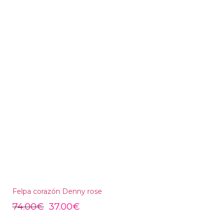
Felpa corazón Denny rose
74.00
€
37.00
€