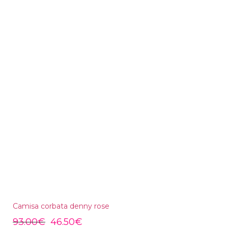
Camisa corbata denny rose
93.00
€
46.50
€