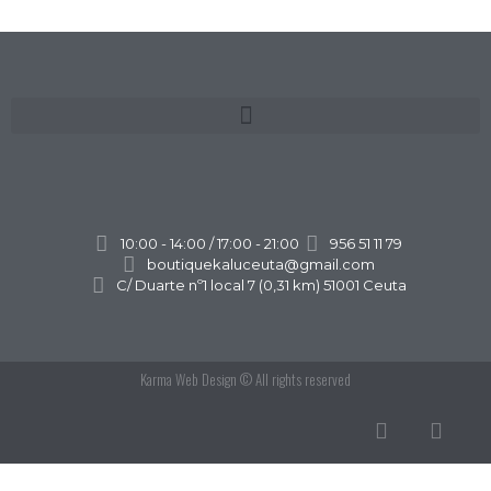
10:00 - 14:00 / 17:00 - 21:00
956 51 11 79
boutiquekaluceuta@gmail.com
C/ Duarte nº1 local 7 (0,31 km) 51001 Ceuta
Karma Web Design
© All rights reserved