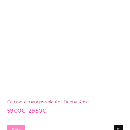
Camiseta mangas volantes Denny Rose
59.00
€
29.50
€
Sale