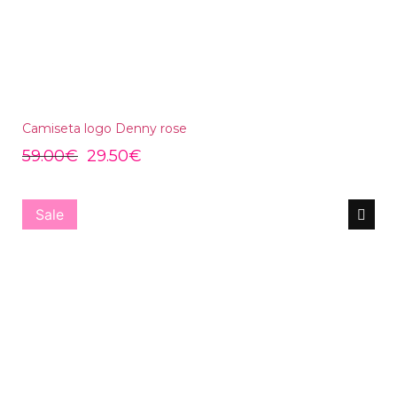
Camiseta logo Denny rose
59.00
€
29.50
€
Sale