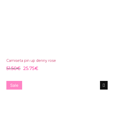
Camiseta pin up denny rose
51.50
€
25.75
€
Sale