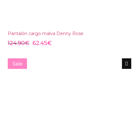
Pantalón cargo malva Denny Rose
124.90
€
62.45
€
Sale