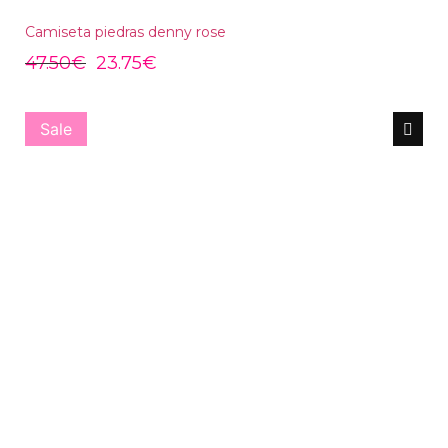
Camiseta piedras denny rose
47.50
€
23.75
€
Sale