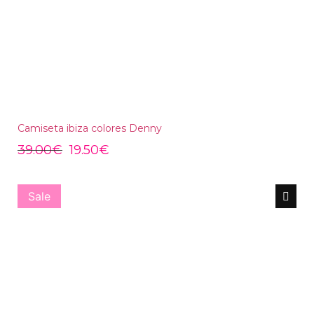
Camiseta ibiza colores Denny
39.00
€
19.50
€
Sale