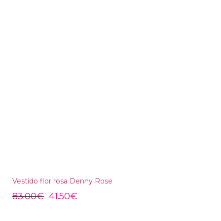
Vestido flor rosa Denny Rose
83.00
€
41.50
€