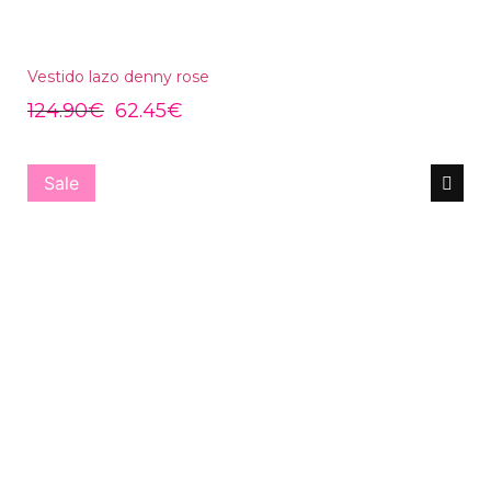
Vestido lazo denny rose
124.90
€
62.45
€
Sale