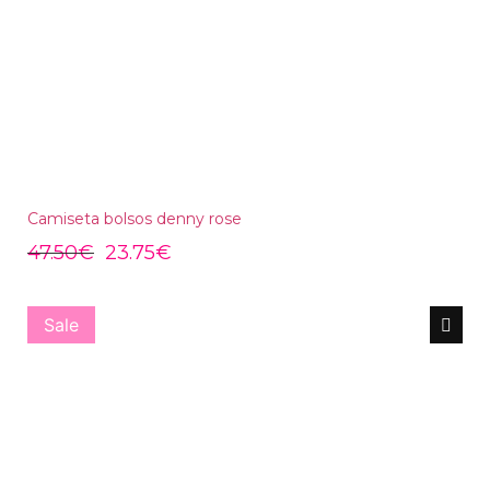
Camiseta bolsos denny rose
47.50
€
23.75
€
Sale