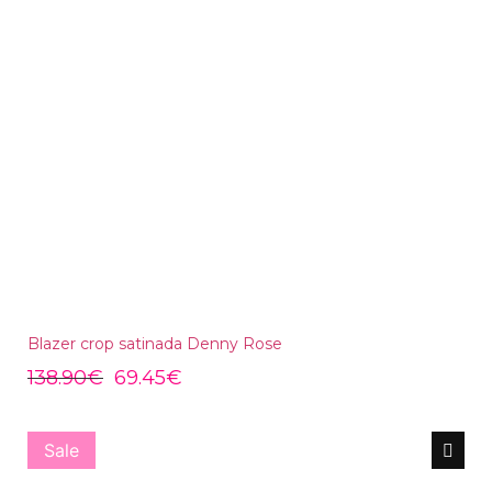
Blazer crop satinada Denny Rose
138.90
€
69.45
€
Sale