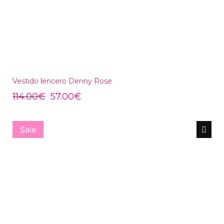
Vestido lencero Denny Rose
114.00
€
57.00
€
Sale