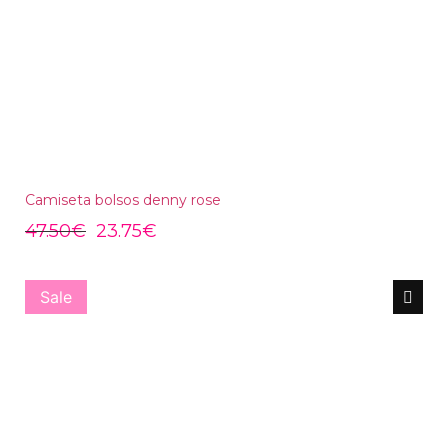
Camiseta bolsos denny rose
47.50
€
23.75
€
Sale