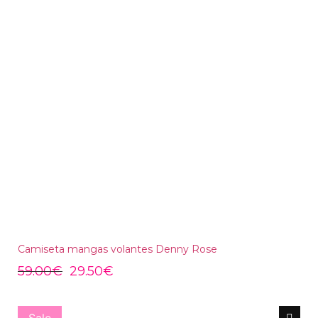
Camiseta mangas volantes Denny Rose
59.00
€
29.50
€
Sale