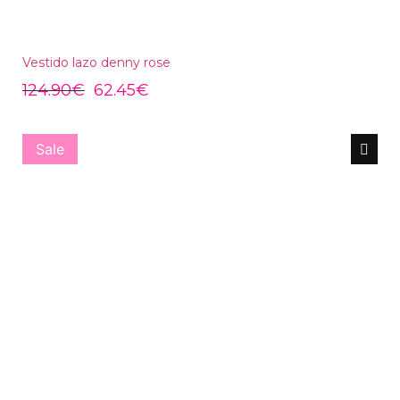
Vestido lazo denny rose
124.90
€
62.45
€
Sale