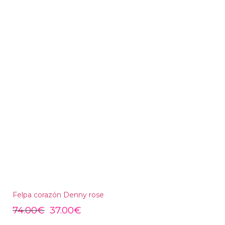
Felpa corazón Denny rose
74.00
€
37.00
€