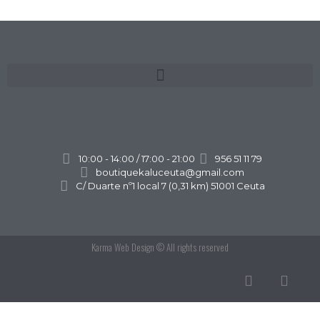
10:00 - 14:00 / 17:00 - 21:00
956 51 11 79
boutiquekaluceuta@gmail.com
C/ Duarte nº1 local 7 (0,31 km) 51001 Ceuta
Karma Web Design
© All rights reserved