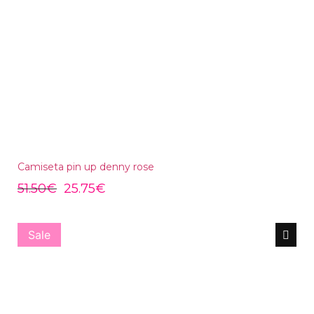
Camiseta pin up denny rose
51.50
€
25.75
€
Sale