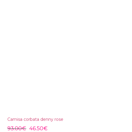
Camisa corbata denny rose
93.00
€
46.50
€