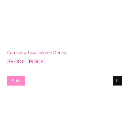
Camiseta ibiza colores Denny
39.00
€
19.50
€
Sale