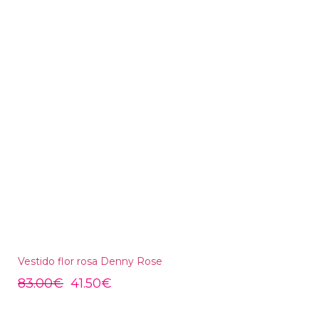
Vestido flor rosa Denny Rose
83.00
€
41.50
€