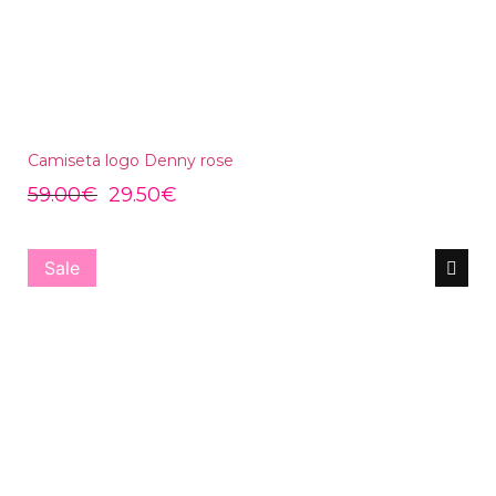
Camiseta logo Denny rose
59.00
€
29.50
€
Sale