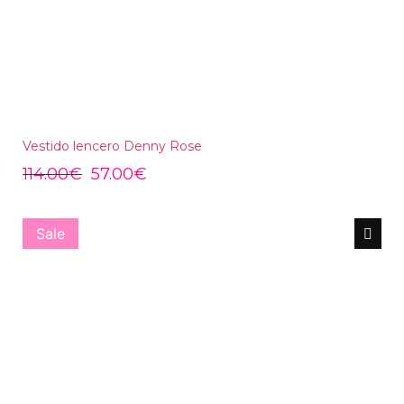
Vestido lencero Denny Rose
114.00
€
57.00
€
Sale