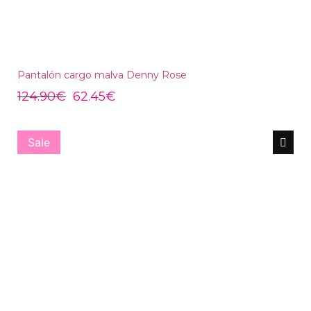
Pantalón cargo malva Denny Rose
124.90
€
62.45
€
Sale