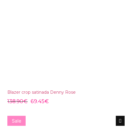
Blazer crop satinada Denny Rose
138.90
€
69.45
€
Sale