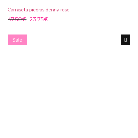
Camiseta piedras denny rose
47.50
€
23.75
€
Sale