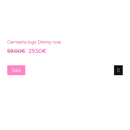
Camiseta logo Denny rose
59.00
€
29.50
€
Sale