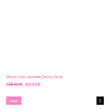
Blazer crop satinada Denny Rose
138.90
€
69.45
€
Sale