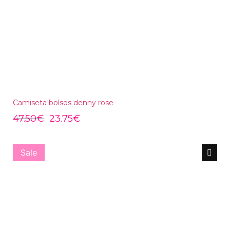
Camiseta bolsos denny rose
47.50
€
23.75
€
Sale