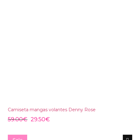
Camiseta mangas volantes Denny Rose
59.00
€
29.50
€
Sale