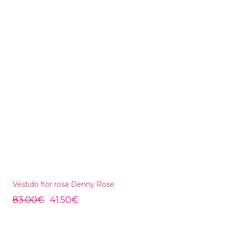
Vestido flor rosa Denny Rose
83.00
€
41.50
€