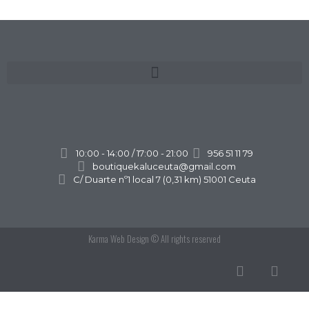
10:00 - 14:00 / 17:00 - 21:00
956 51 11 79
boutiquekaluceuta@gmail.com
C/ Duarte nº1 local 7 (0,31 km) 51001 Ceuta
Karma Web Design
© All rights reserved