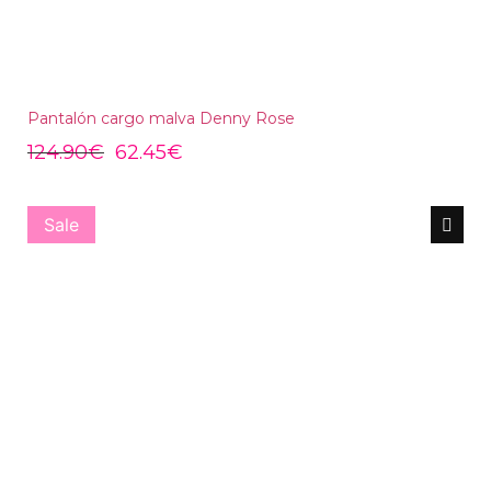
Pantalón cargo malva Denny Rose
124.90
€
62.45
€
Sale