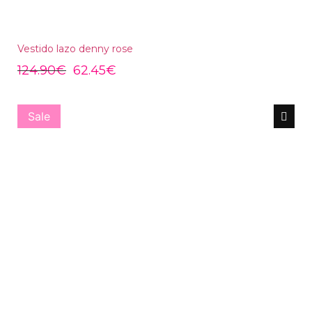
Vestido lazo denny rose
124.90
€
62.45
€
Sale