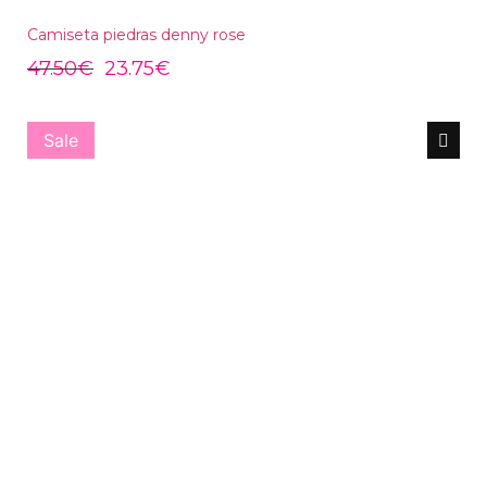
Camiseta piedras denny rose
47.50
€
23.75
€
Sale