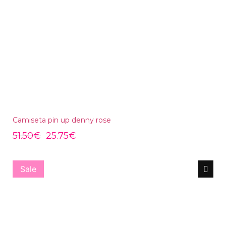
Camiseta pin up denny rose
51.50
€
25.75
€
Sale