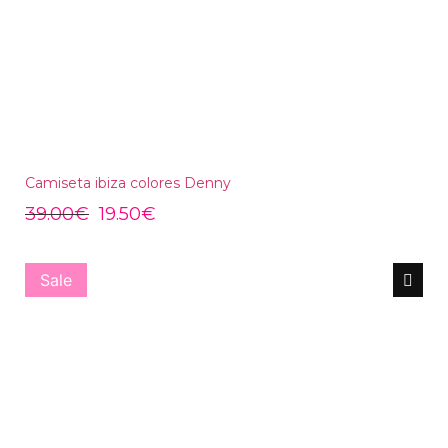
Camiseta ibiza colores Denny
39.00
€
19.50
€
Sale