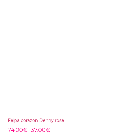
Felpa corazón Denny rose
74.00
€
37.00
€