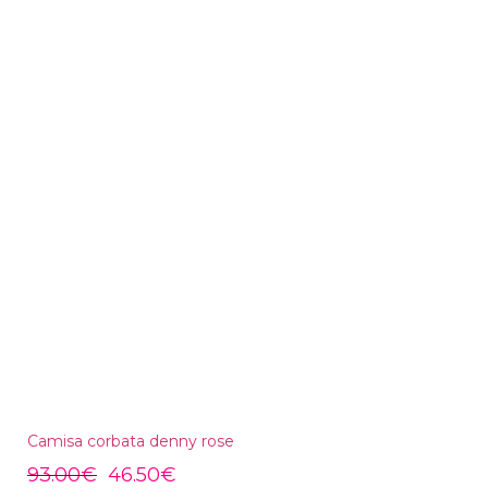
Camisa corbata denny rose
93.00
€
46.50
€