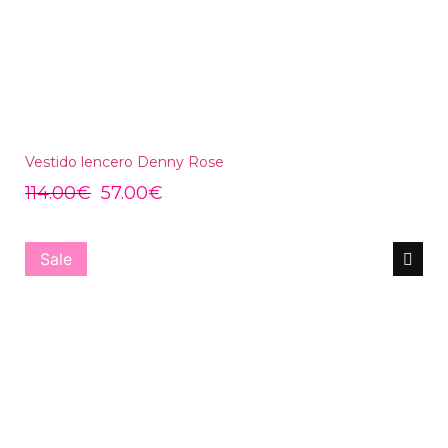
Vestido lencero Denny Rose
114.00
€
57.00
€
Sale