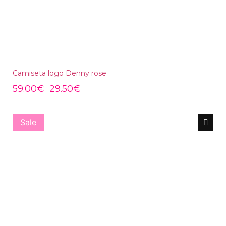
Camiseta logo Denny rose
59.00
€
29.50
€
Sale