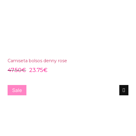
Camiseta bolsos denny rose
47.50
€
23.75
€
Sale