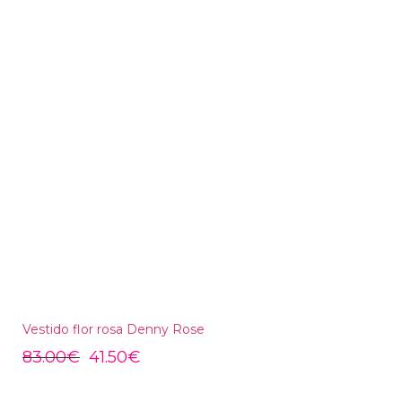
Vestido flor rosa Denny Rose
83.00
€
41.50
€