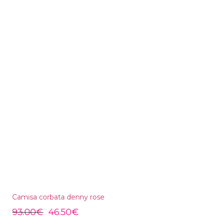
Camisa corbata denny rose
93.00
€
46.50
€