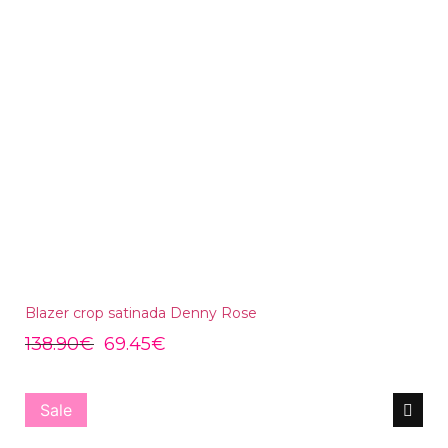
Blazer crop satinada Denny Rose
138.90
€
69.45
€
Sale