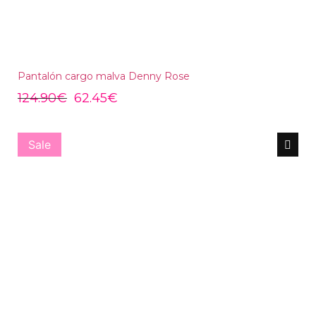
Pantalón cargo malva Denny Rose
124.90
€
62.45
€
Sale