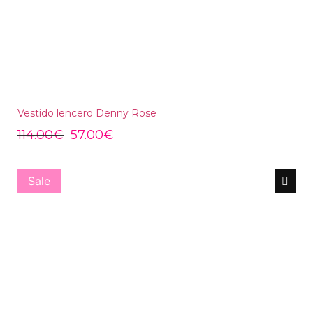
Vestido lencero Denny Rose
114.00
€
57.00
€
Sale