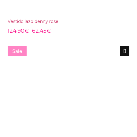
Vestido lazo denny rose
124.90
€
62.45
€
Sale