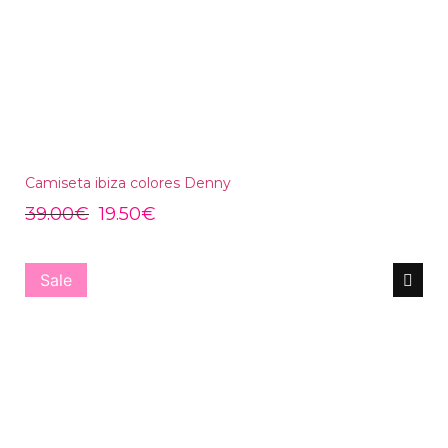
Camiseta ibiza colores Denny
39.00
€
19.50
€
Sale