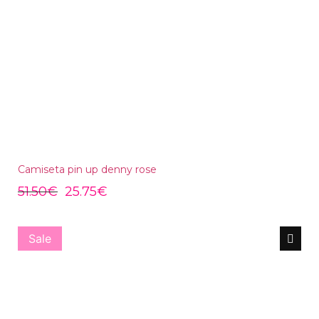
Camiseta pin up denny rose
51.50
€
25.75
€
Sale