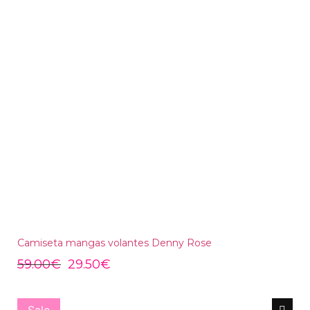
Camiseta mangas volantes Denny Rose
59.00
€
29.50
€
Sale