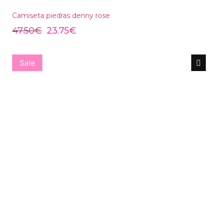
Camiseta piedras denny rose
47.50
€
23.75
€
Sale