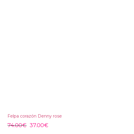
Felpa corazón Denny rose
74.00
€
37.00
€