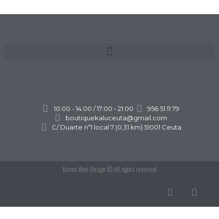
10:00 - 14:00 / 17:00 - 21:00
956 51 11 79
boutiquekaluceuta@gmail.com
C/ Duarte nº1 local 7 (0,31 km) 51001 Ceuta
Karma Web Design
© All rights reserved