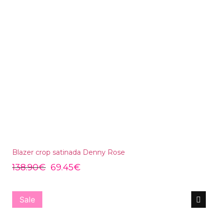
Blazer crop satinada Denny Rose
138.90
€
69.45
€
Sale