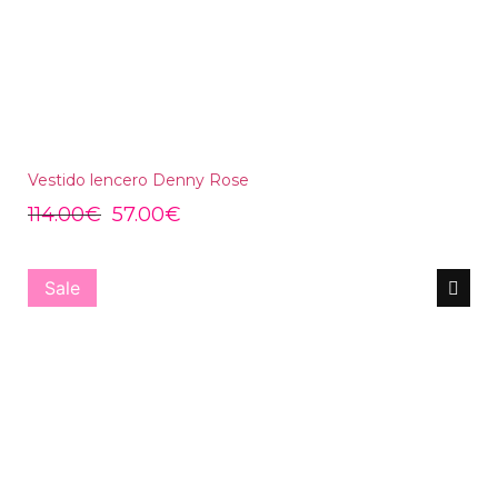
Vestido lencero Denny Rose
114.00
€
57.00
€
Sale