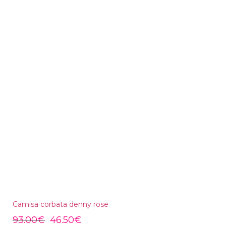
Camisa corbata denny rose
93.00
€
46.50
€