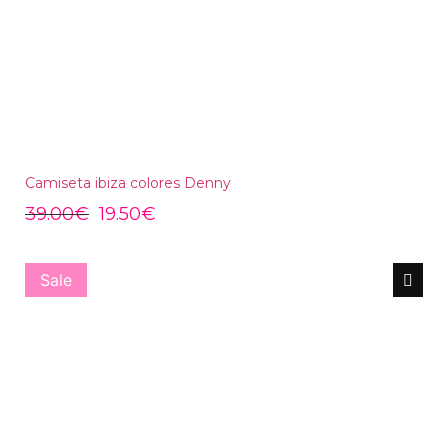
Camiseta ibiza colores Denny
39.00
€
19.50
€
Sale