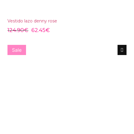
Vestido lazo denny rose
124.90
€
62.45
€
Sale