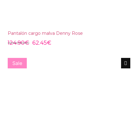
Pantalón cargo malva Denny Rose
124.90
€
62.45
€
Sale