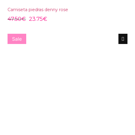
Camiseta piedras denny rose
47.50
€
23.75
€
Sale