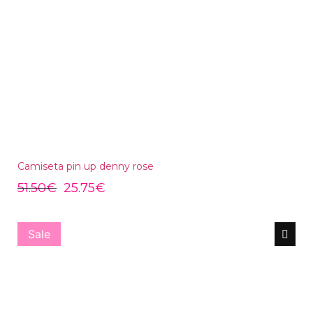
Camiseta pin up denny rose
51.50
€
25.75
€
Sale