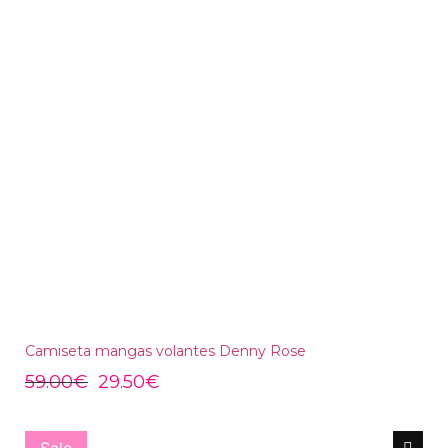
Camiseta mangas volantes Denny Rose
59.00
€
29.50
€
Sale