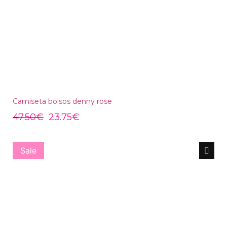
Camiseta bolsos denny rose
47.50
€
23.75
€
Sale