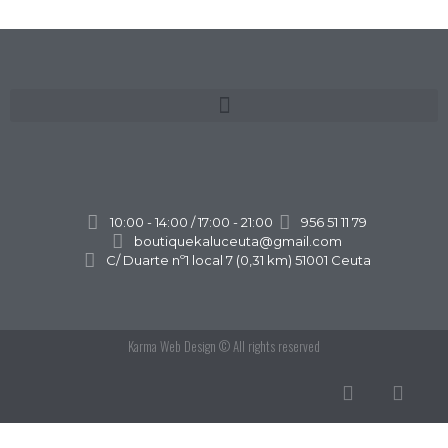
10:00 - 14:00 / 17:00 - 21:00
956 51 11 79
boutiquekaluceuta@gmail.com
C/ Duarte nº1 local 7 (0,31 km) 51001 Ceuta
Karma Web Design
© All rights reserved