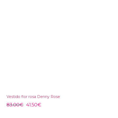
Vestido flor rosa Denny Rose
83.00
€
41.50
€