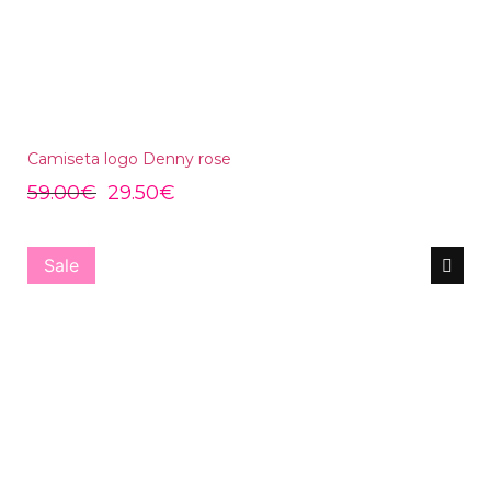
Camiseta logo Denny rose
59.00
€
29.50
€
Sale