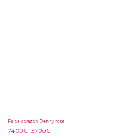
Felpa corazón Denny rose
74.00
€
37.00
€