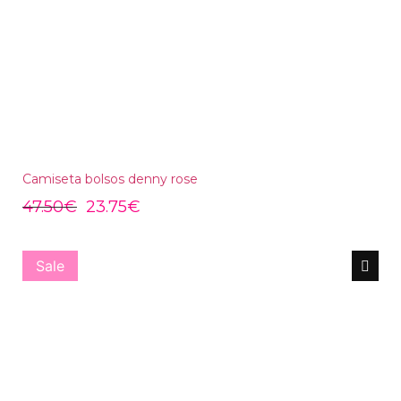
Camiseta bolsos denny rose
47.50
€
23.75
€
Sale