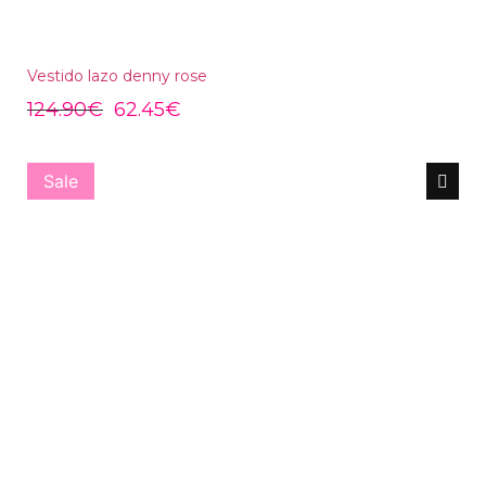
Vestido lazo denny rose
124.90
€
62.45
€
Sale