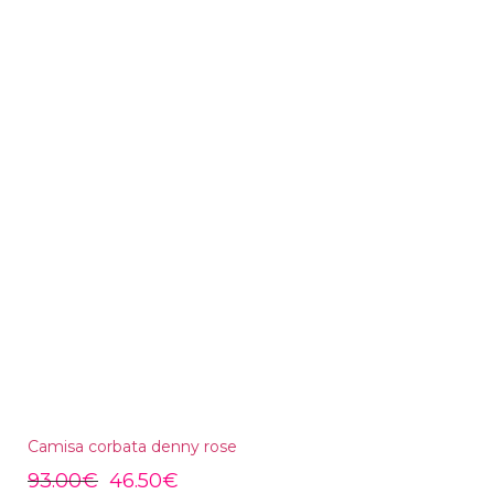
Camisa corbata denny rose
93.00
€
46.50
€