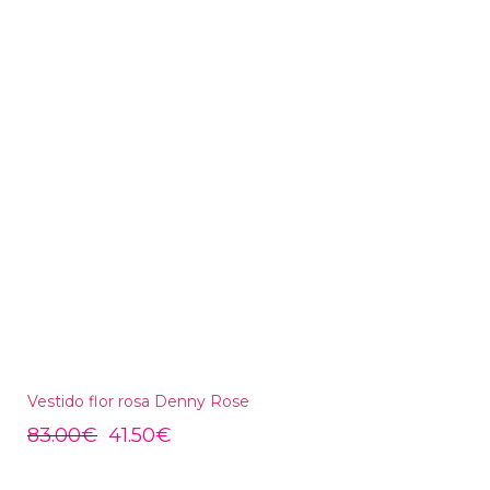
Vestido flor rosa Denny Rose
83.00
€
41.50
€