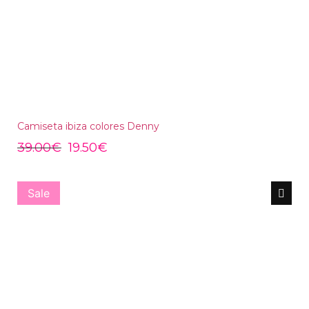
Camiseta ibiza colores Denny
39.00
€
19.50
€
Sale