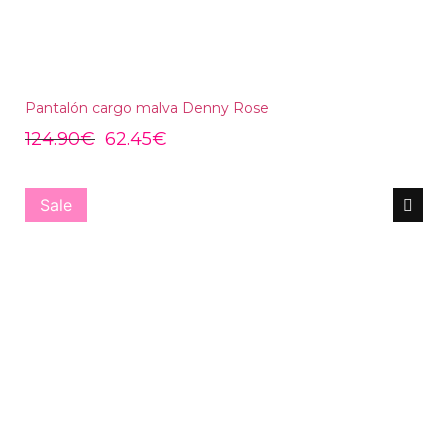
Pantalón cargo malva Denny Rose
124.90
€
62.45
€
Sale