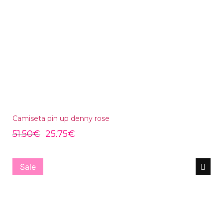
Camiseta pin up denny rose
51.50
€
25.75
€
Sale