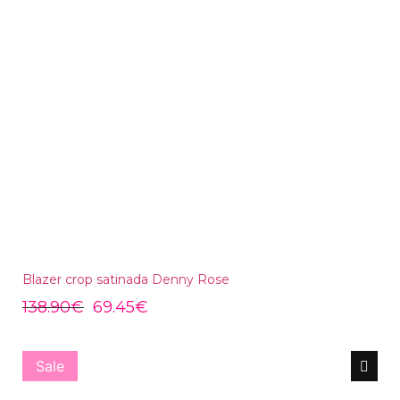
Blazer crop satinada Denny Rose
138.90
€
69.45
€
Sale