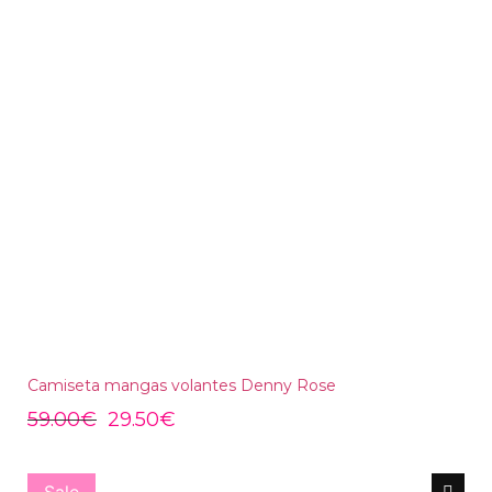
Camiseta mangas volantes Denny Rose
59.00
€
29.50
€
Sale