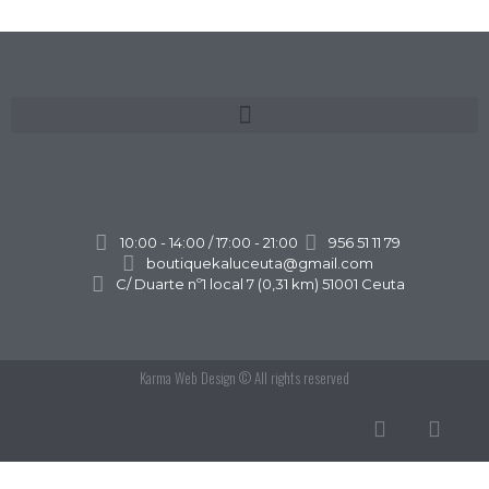
10:00 - 14:00 / 17:00 - 21:00
956 51 11 79
boutiquekaluceuta@gmail.com
C/ Duarte nº1 local 7 (0,31 km) 51001 Ceuta
Karma Web Design
© All rights reserved