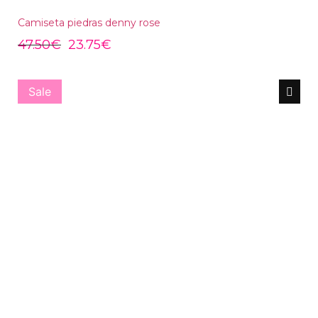
Camiseta piedras denny rose
47.50
€
23.75
€
Sale