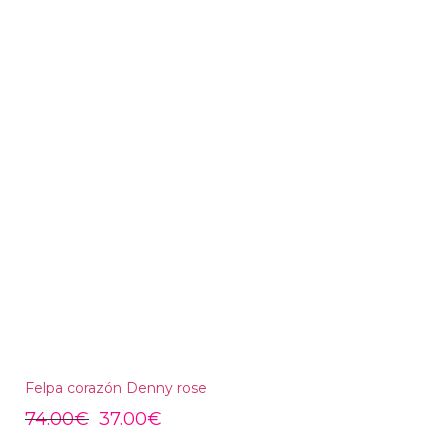
Felpa corazón Denny rose
74.00
€
37.00
€