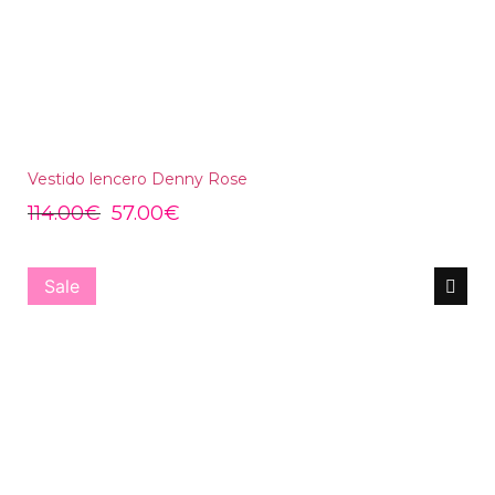
Vestido lencero Denny Rose
114.00
€
57.00
€
Sale