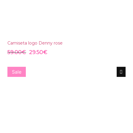
Camiseta logo Denny rose
59.00
€
29.50
€
Sale