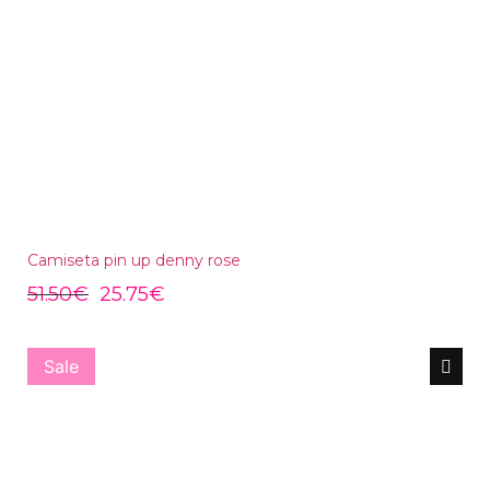
Camiseta pin up denny rose
51.50
€
25.75
€
Sale