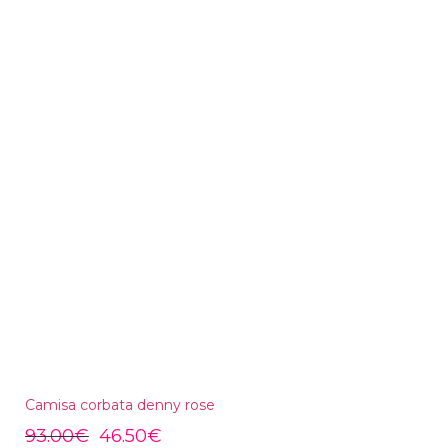
Camisa corbata denny rose
93.00
€
46.50
€