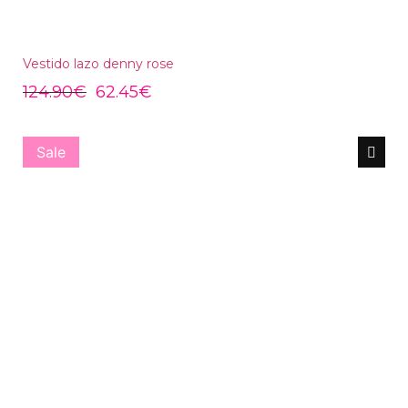
Vestido lazo denny rose
124.90
€
62.45
€
Sale