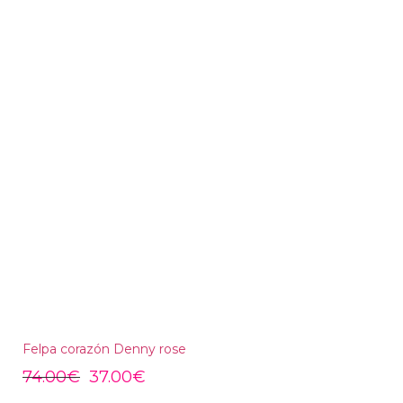
Felpa corazón Denny rose
74.00
€
37.00
€