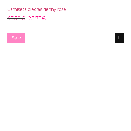
Camiseta piedras denny rose
47.50
€
23.75
€
Sale