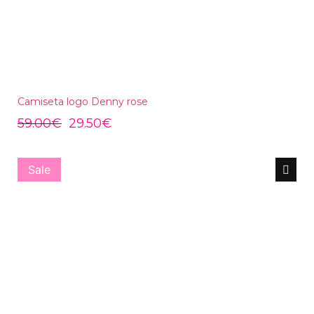
Camiseta logo Denny rose
59.00
€
29.50
€
Sale