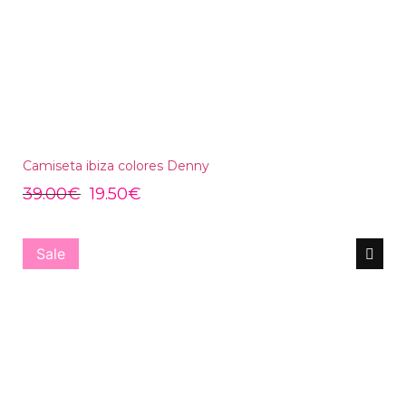
Camiseta ibiza colores Denny
39.00
€
19.50
€
Sale