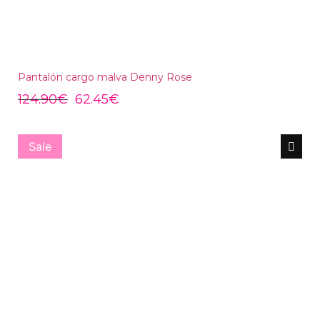
Pantalón cargo malva Denny Rose
124.90
€
62.45
€
Sale