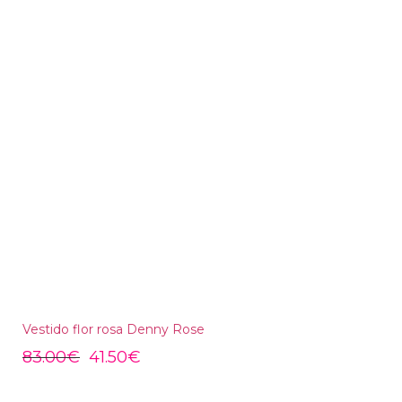
Vestido flor rosa Denny Rose
83.00
€
41.50
€