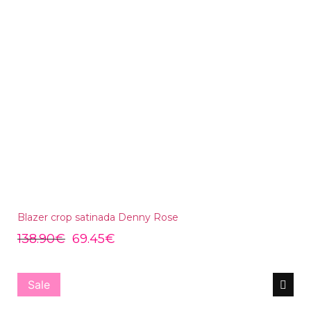
Blazer crop satinada Denny Rose
138.90
€
69.45
€
Sale