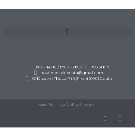
10:00 - 14:00 / 17:00 - 21:00
956 51 11 79
boutiquekaluceuta@gmail.com
C/ Duarte nº1 local 7 (0,31 km) 51001 Ceuta
Karma Web Design
© All rights reserved