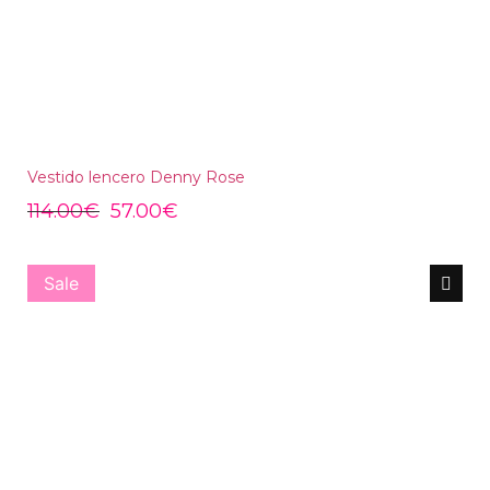
Vestido lencero Denny Rose
114.00
€
57.00
€
Sale