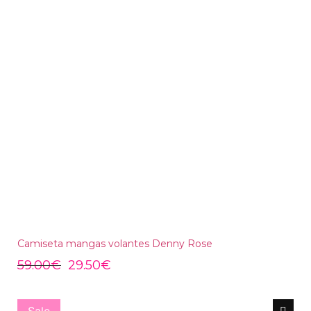
Camiseta mangas volantes Denny Rose
59.00
€
29.50
€
Sale