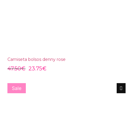
Camiseta bolsos denny rose
47.50
€
23.75
€
Sale