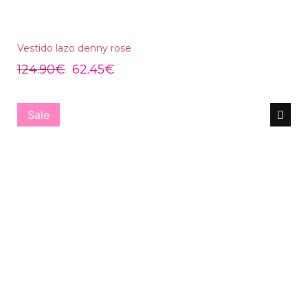
Vestido lazo denny rose
124.90
€
62.45
€
Sale