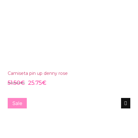
Camiseta pin up denny rose
51.50
€
25.75
€
Sale