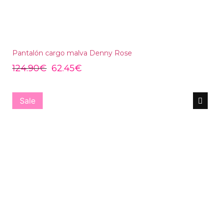
Pantalón cargo malva Denny Rose
124.90
€
62.45
€
Sale