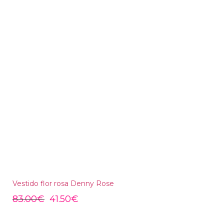
Vestido flor rosa Denny Rose
83.00
€
41.50
€