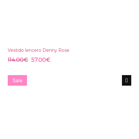
Vestido lencero Denny Rose
114.00
€
57.00
€
Sale