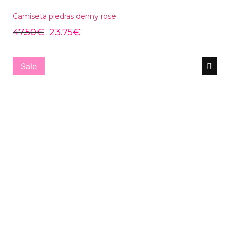
Camiseta piedras denny rose
47.50
€
23.75
€
Sale