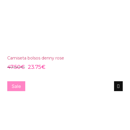
Camiseta bolsos denny rose
47.50
€
23.75
€
Sale