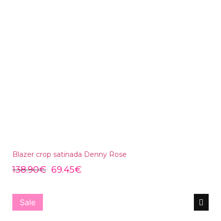
Blazer crop satinada Denny Rose
138.90
€
69.45
€
Sale