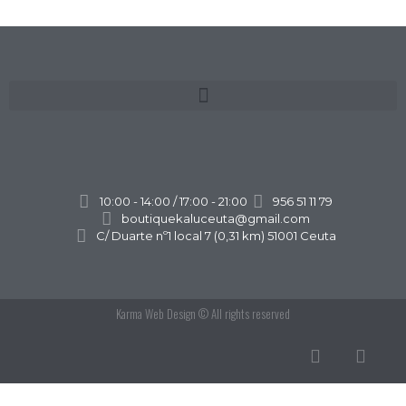
10:00 - 14:00 / 17:00 - 21:00
956 51 11 79
boutiquekaluceuta@gmail.com
C/ Duarte nº1 local 7 (0,31 km) 51001 Ceuta
Karma Web Design
© All rights reserved