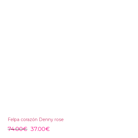
Felpa corazón Denny rose
74.00
€
37.00
€