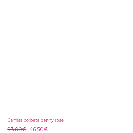
Camisa corbata denny rose
93.00
€
46.50
€