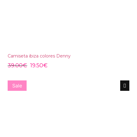
Camiseta ibiza colores Denny
39.00
€
19.50
€
Sale