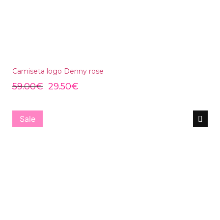
Camiseta logo Denny rose
59.00
€
29.50
€
Sale