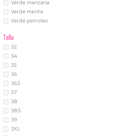
Verde manzana
Verde menta
Verde petroleo
Talla
32
34
35
36
36.5
37
38
38.5
39
3XL