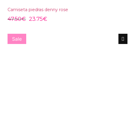
Camiseta piedras denny rose
47.50
€
23.75
€
Sale