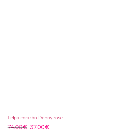
Felpa corazón Denny rose
74.00
€
37.00
€