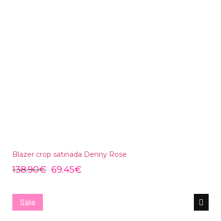
Blazer crop satinada Denny Rose
138.90
€
69.45
€
Sale