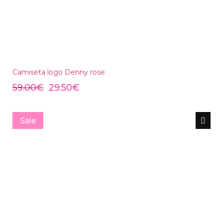
Camiseta logo Denny rose
59.00
€
29.50
€
Sale