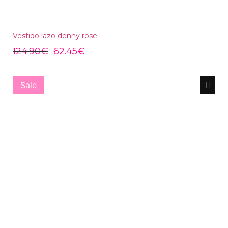
Vestido lazo denny rose
124.90
€
62.45
€
Sale