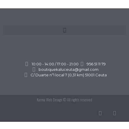
10:00 - 14:00 / 17:00 - 21:00
956 51 11 79
boutiquekaluceuta@gmail.com
C/ Duarte nº1 local 7 (0,31 km) 51001 Ceuta
Karma Web Design
© All rights reserved