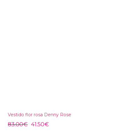
Vestido flor rosa Denny Rose
83.00
€
41.50
€