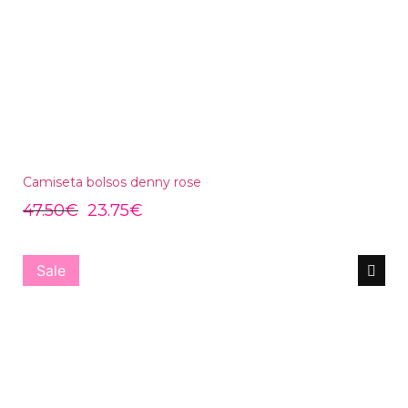
Camiseta bolsos denny rose
47.50
€
23.75
€
Sale