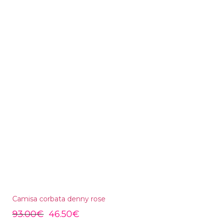
Camisa corbata denny rose
93.00
€
46.50
€