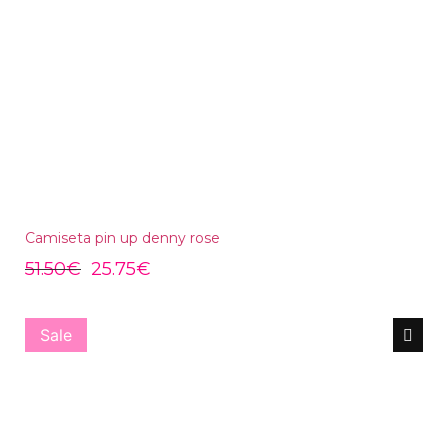
Camiseta pin up denny rose
51.50
€
25.75
€
Sale