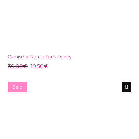
Camiseta ibiza colores Denny
39.00
€
19.50
€
Sale