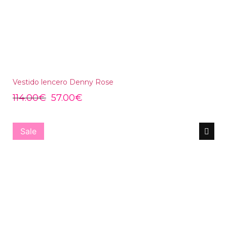
Vestido lencero Denny Rose
114.00
€
57.00
€
Sale