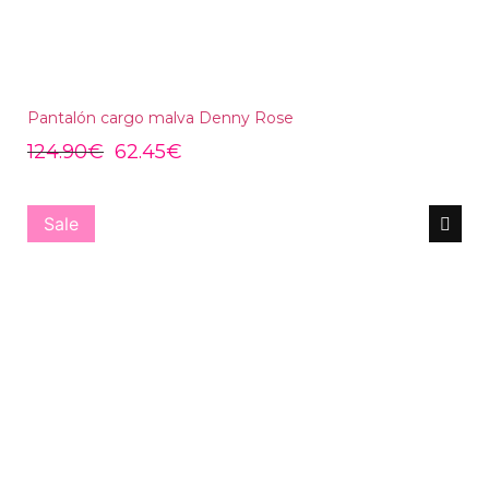
Pantalón cargo malva Denny Rose
124.90
€
62.45
€
Sale