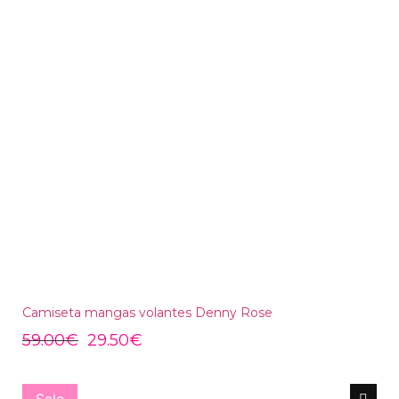
Camiseta mangas volantes Denny Rose
59.00
€
29.50
€
Sale