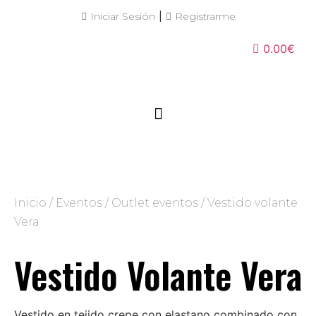
|
Iniciar Sesión
Registrarme
0.00€
Inicio
/
Eventos
/
Outlet eventos
/ Vestido volante
Vera
Vestido Volante Vera
Vestido en tejido crepe con elastano combinado con