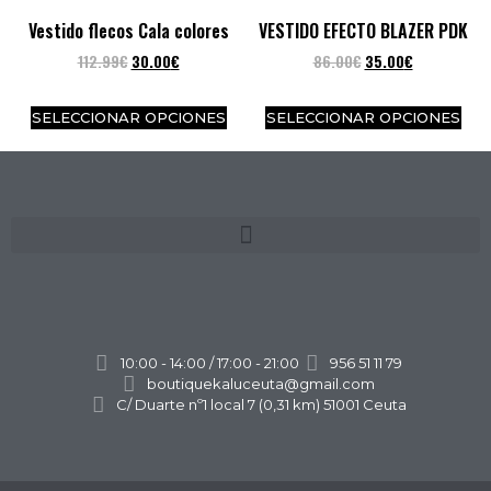
Vestido flecos Cala colores
VESTIDO EFECTO BLAZER PDK
112.99
€
30.00
€
86.00
€
35.00
€
SELECCIONAR OPCIONES
SELECCIONAR OPCIONES
10:00 - 14:00 / 17:00 - 21:00
956 51 11 79
boutiquekaluceuta@gmail.com
C/ Duarte nº1 local 7 (0,31 km) 51001 Ceuta