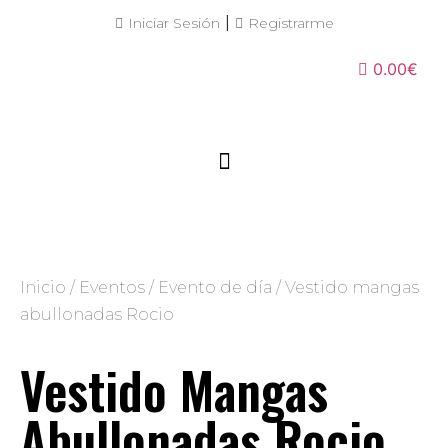
|
Iniciar Sesión
Registrarme
0.00€
Inicio
/
Eventos
/
Evento de día
/ Vestido mangas
abullonadas Rocio
Vestido Mangas
Abullonadas Rocio