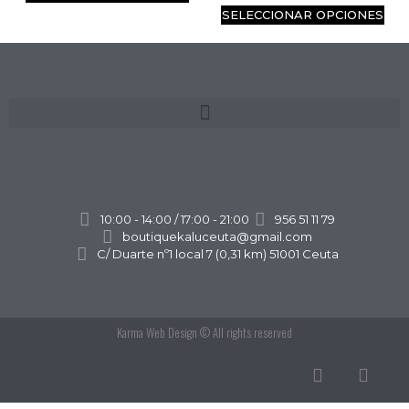
SELECCIONAR OPCIONES
10:00 - 14:00 / 17:00 - 21:00
956 51 11 79
boutiquekaluceuta@gmail.com
C/ Duarte nº1 local 7 (0,31 km) 51001 Ceuta
Karma Web Design
© All rights reserved