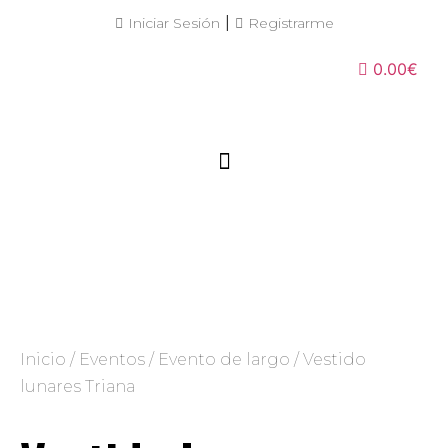
|
Iniciar Sesión
Registrarme
0.00€
Inicio
/
Eventos
/
Evento de largo
/ Vestido
lunares Triana