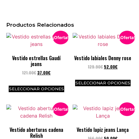
Productos Relacionados
¡Oferta!
¡Oferta!
Vestido estrellas Gaudí
Vestido labiales Denny rose
jeans
129.90
€
52.00
€
121.00
€
37.00
€
SELECCIONAR OPCIONES
SELECCIONAR OPCIONES
¡Oferta!
¡Oferta!
Vestido aberturas cadena
Vestido lapiz jeans Lança
Relish
166.00
€
50.00
€