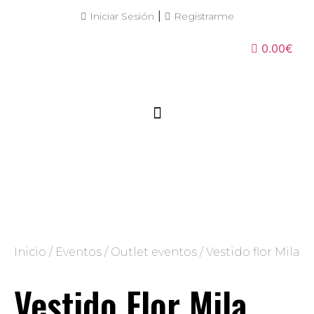
|
Iniciar Sesión
Registrarme
0.00€
Inicio
/
Eventos
/
Outlet eventos
/ Vestido flor Mila
Vestido Flor Mila