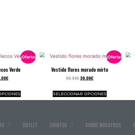
¡Oferta!
¡Oferta!
ecos Verde
Vestido flores morado mirto
.00
€
89.99
€
30.00
€
OPCIONES
SELECCIONAR OPCIONES
AS
OUTLET
EVENTOS
SOBRE NOSOTROS