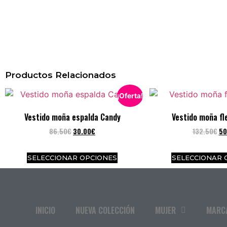
Productos Relacionados
¡Oferta!
Vestido moña espalda Candy
Vestido moña fl
86.50
€
30.00
€
132.50
€
50
SELECCIONAR OPCIONES
SELECCIONAR 
INICIO
NUEVA COLECCIÓN
MUJER
MARC