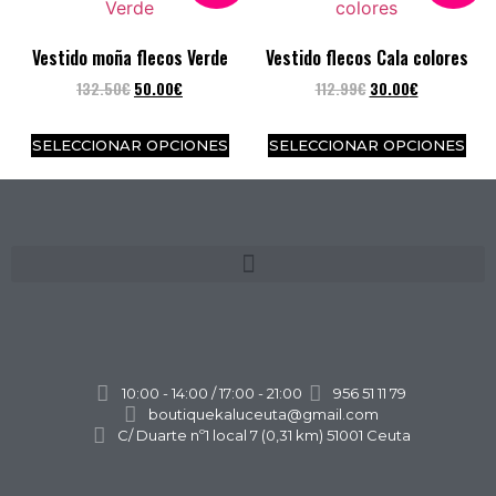
Vestido moña flecos Verde
Vestido flecos Cala colores
132.50
€
50.00
€
112.99
€
30.00
€
SELECCIONAR OPCIONES
SELECCIONAR OPCIONES
10:00 - 14:00 / 17:00 - 21:00
956 51 11 79
boutiquekaluceuta@gmail.com
C/ Duarte nº1 local 7 (0,31 km) 51001 Ceuta