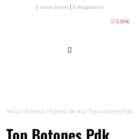
|
Iniciar Sesión
Registrarme
0.00€
Inicio
/
Eventos
/
Evento de día
/ Top botones Pdk
Top Botones Pdk