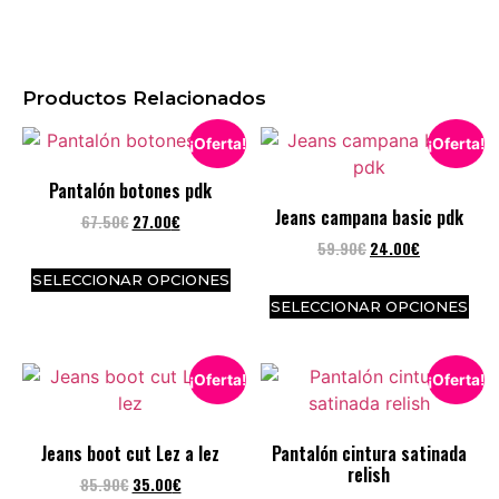
Productos Relacionados
¡Oferta!
¡Oferta!
Pantalón botones pdk
Jeans campana basic pdk
67.50
€
27.00
€
59.90
€
24.00
€
SELECCIONAR OPCIONES
SELECCIONAR OPCIONES
¡Oferta!
¡Oferta!
Jeans boot cut Lez a lez
Pantalón cintura satinada
relish
85.90
€
35.00
€