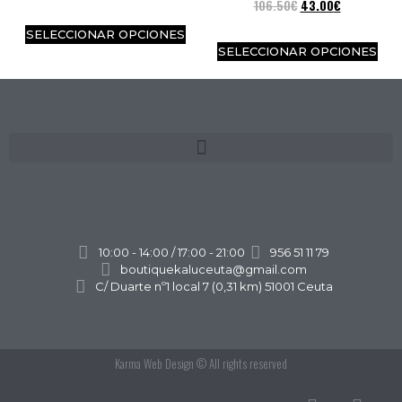
106.50
€
43.00
€
SELECCIONAR OPCIONES
SELECCIONAR OPCIONES
10:00 - 14:00 / 17:00 - 21:00
956 51 11 79
boutiquekaluceuta@gmail.com
C/ Duarte nº1 local 7 (0,31 km) 51001 Ceuta
Karma Web Design
© All rights reserved