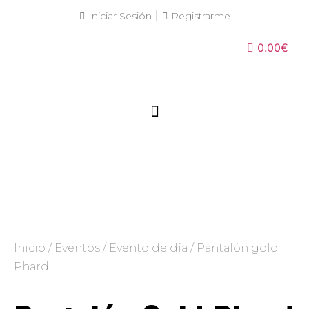
|
Iniciar Sesión
Registrarme
0.00€
Inicio
/
Eventos
/
Evento de día
/ Pantalón gold
Phard