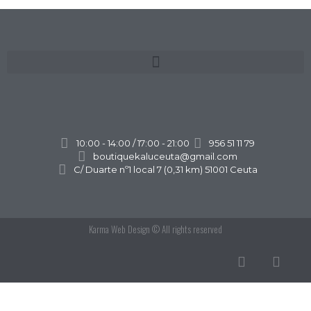
10:00 - 14:00 / 17:00 - 21:00
956 51 11 79
boutiquekaluceuta@gmail.com
C/ Duarte nº1 local 7 (0,31 km) 51001 Ceuta
Karma Web Design
© All rights reserved