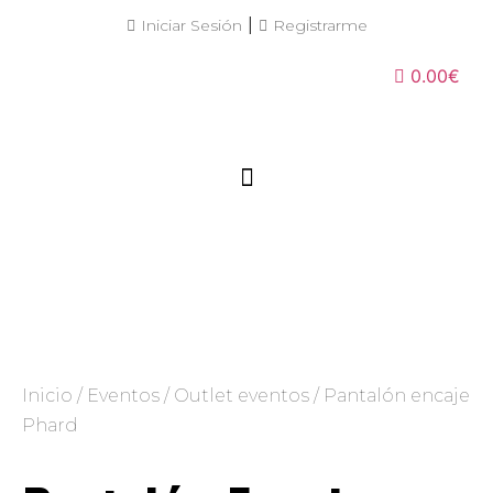
|
Iniciar Sesión
Registrarme
0.00€
Inicio
/
Eventos
/
Outlet eventos
/ Pantalón encaje
Phard