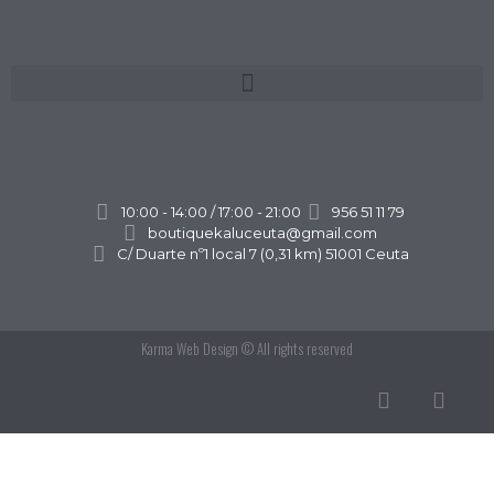
10:00 - 14:00 / 17:00 - 21:00
956 51 11 79
boutiquekaluceuta@gmail.com
C/ Duarte nº1 local 7 (0,31 km) 51001 Ceuta
Karma Web Design
© All rights reserved