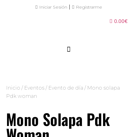
|
Iniciar Sesión
Registrarme
0.00€
Inicio
/
Eventos
/
Evento de día
/ Mono solapa
Pdk woman
Mono Solapa Pdk
Woman