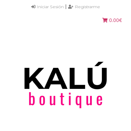
|
Iniciar Sesión
Registrarme
0.00€