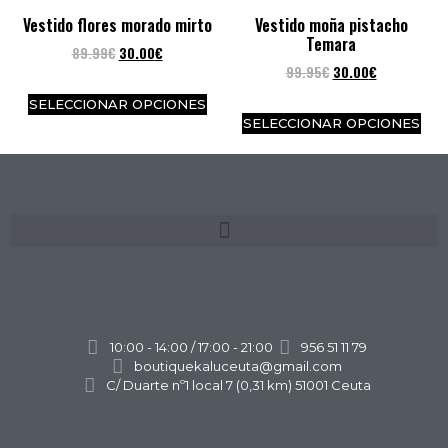
Vestido flores morado mirto
Vestido moña pistacho
Temara
89.99
€
30.00
€
99.95
€
30.00
€
SELECCIONAR OPCIONES
SELECCIONAR OPCIONES
10:00 - 14:00 / 17:00 - 21:00
956 51 11 79
boutiquekaluceuta@gmail.com
C/ Duarte nº1 local 7 (0,31 km) 51001 Ceuta