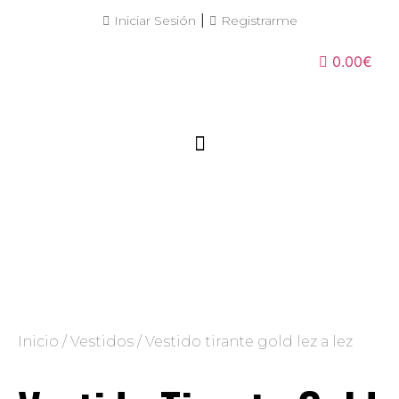
|
Iniciar Sesión
Registrarme
0.00€
Inicio
/
Vestidos
/ Vestido tirante gold lez a lez