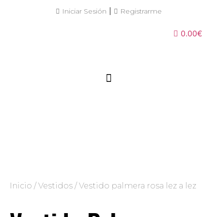
|
Iniciar Sesión
Registrarme
0.00€
Inicio
/
Vestidos
/ Vestido palmera rosa lez a lez