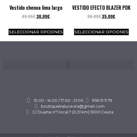
Vestido chenoa lima largo
VESTIDO EFECTO BLAZER PDK
89.95
€
30.00
€
86.00
€
35.00
€
SELECCIONAR OPCIONES
SELECCIONAR OPCIONES
10:00 - 14:00 / 17:00 - 21:00
956 51 11 79
boutiquekaluceuta@gmail.com
C/ Duarte nº1 local 7 (0,31 km) 51001 Ceuta