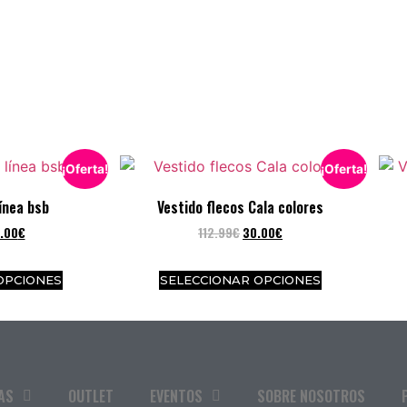
¡Oferta!
¡Oferta!
línea bsb
Vestido flecos Cala colores
.00
€
112.99
€
30.00
€
OPCIONES
SELECCIONAR OPCIONES
AS
OUTLET
EVENTOS
SOBRE NOSOTROS