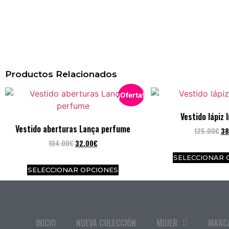
Productos Relacionados
¡Oferta!
Vestido lápiz 
Vestido aberturas Lança perfume
125.00
€
38
104.00
€
32.00
€
SELECCIONAR 
SELECCIONAR OPCIONES
INICIO
NUEVA COLECCIÓN
MUJER
MARC