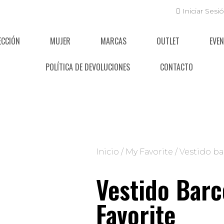
Iniciar Sesi
ECCIÓN
MUJER
MARCAS
OUTLET
EVE
POLÍTICA DE DEVOLUCIONES
CONTACTO
Inicio
/
My Favorite
/ Vestido ba
Vestido Bar
Favorite