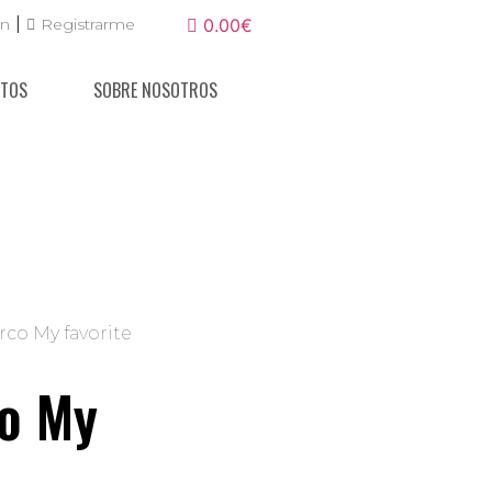
|
ón
Registrarme
0.00€
NTOS
SOBRE NOSOTROS
rco My favorite
co My