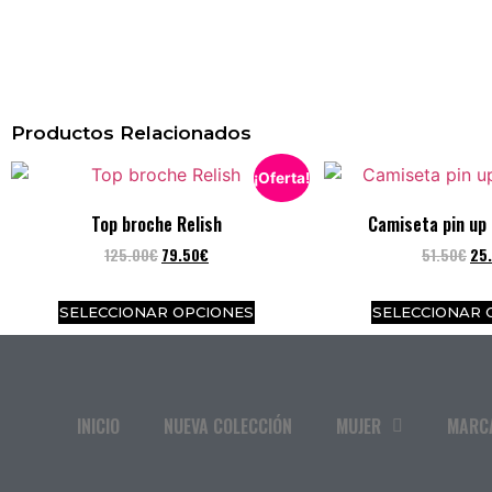
Productos Relacionados
¡Oferta!
Top broche Relish
Camiseta pin up
125.00
€
79.50
€
51.50
€
25
SELECCIONAR OPCIONES
SELECCIONAR 
INICIO
NUEVA COLECCIÓN
MUJER
MARC