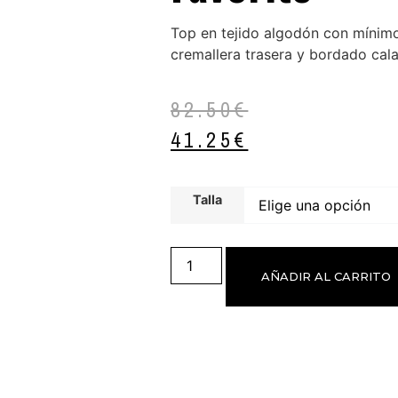
Top en tejido algodón con mínim
cremallera trasera y bordado cala
82.50
€
41.25
€
Talla
AÑADIR AL CARRITO