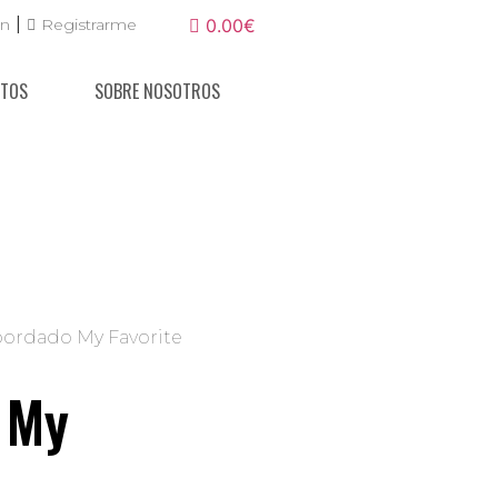
|
ón
Registrarme
0.00€
NTOS
SOBRE NOSOTROS
bordado My Favorite
 My