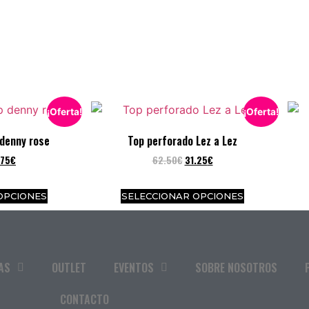
¡Oferta!
¡Oferta!
 denny rose
Top perforado Lez a Lez
.75
€
62.50
€
31.25
€
OPCIONES
SELECCIONAR OPCIONES
AS
OUTLET
EVENTOS
SOBRE NOSOTROS
CONTACTO