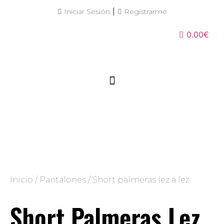
|
Iniciar Sesión
Registrarme
0.00€
Inicio
/
Pantalones
/ Short palmeras lez a lez
Short Palmeras Lez