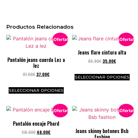
Productos Relacionados
¡Oferta!
¡Oferta!
Jeans flare cintura alta
Pantalón jeans cuerda Lez a
85.90
€
35.00
€
lez
91.00
€
37.00
€
SELECCIONAR OPCIONES
SELECCIONAR OPCIONES
¡Oferta!
¡Oferta!
Pantalón encaje Phard
Jeans skinny botones Bsb
118.00
€
48.00
€
fashion