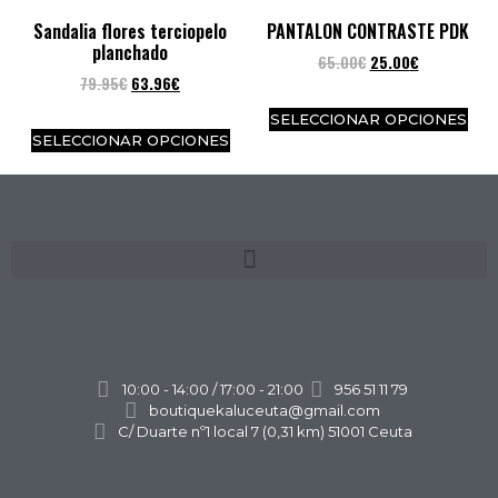
Sandalia flores terciopelo
PANTALON CONTRASTE PDK
planchado
65.00
€
25.00
€
79.95
€
63.96
€
SELECCIONAR OPCIONES
SELECCIONAR OPCIONES
10:00 - 14:00 / 17:00 - 21:00
956 51 11 79
boutiquekaluceuta@gmail.com
C/ Duarte nº1 local 7 (0,31 km) 51001 Ceuta