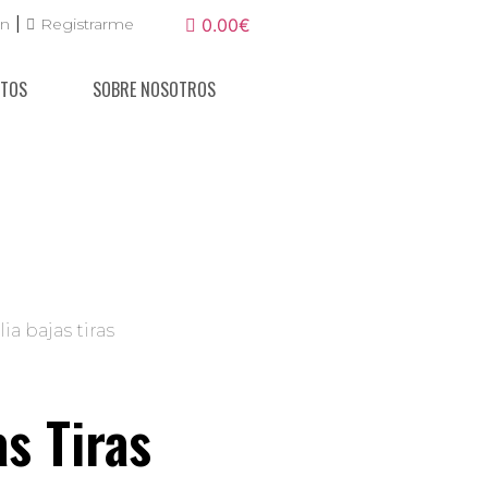
|
ón
Registrarme
0.00€
NTOS
SOBRE NOSOTROS
ia bajas tiras
as Tiras