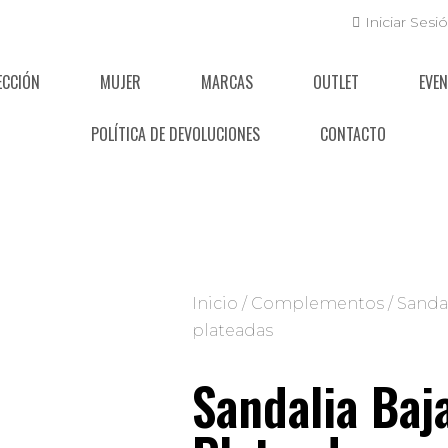
Iniciar Sesi
ECCIÓN
MUJER
MARCAS
OUTLET
EVE
POLÍTICA DE DEVOLUCIONES
CONTACTO
Inicio
/
Complementos
/ Sandal
plateadas
Sandalia Baj