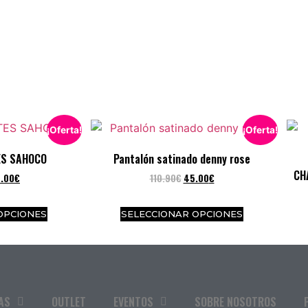
¡Oferta!
¡Oferta!
ES SAHOCO
Pantalón satinado denny rose
CH
.00
€
110.90
€
45.00
€
OPCIONES
SELECCIONAR OPCIONES
AS
OUTLET
EVENTOS
SOBRE NOSOTROS