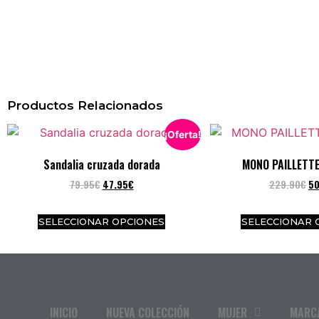
Productos Relacionados
¡Oferta!
Sandalia cruzada dorada
MONO PAILLETT
79.95
€
47.95
€
229.90
€
50
SELECCIONAR OPCIONES
SELECCIONAR 
INICIO
NUEVA COLECCIÓN
MUJER
MARC