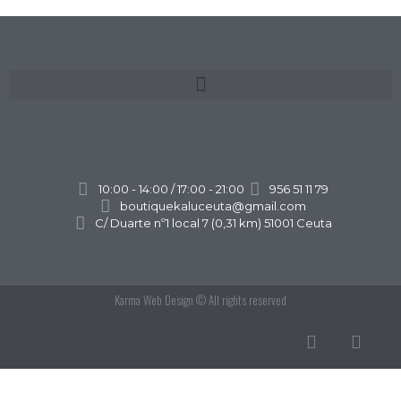
10:00 - 14:00 / 17:00 - 21:00
956 51 11 79
boutiquekaluceuta@gmail.com
C/ Duarte nº1 local 7 (0,31 km) 51001 Ceuta
Karma Web Design
© All rights reserved