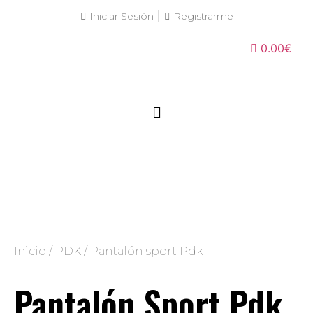
|
Iniciar Sesión
Registrarme
0.00€
Inicio
/
PDK
/ Pantalón sport Pdk
Pantalón Sport Pdk