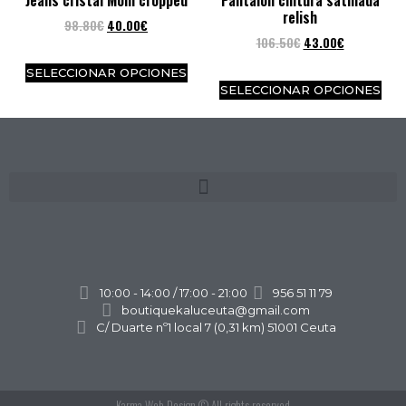
Jeans cristal Mom cropped
Pantalón cintura satinada
relish
98.80
€
40.00
€
106.50
€
43.00
€
SELECCIONAR OPCIONES
SELECCIONAR OPCIONES
10:00 - 14:00 / 17:00 - 21:00
956 51 11 79
boutiquekaluceuta@gmail.com
C/ Duarte nº1 local 7 (0,31 km) 51001 Ceuta
Karma Web Design
© All rights reserved