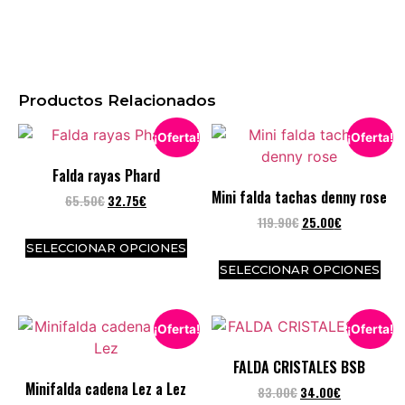
Productos Relacionados
¡Oferta!
¡Oferta!
Falda rayas Phard
Mini falda tachas denny rose
65.50
€
32.75
€
119.90
€
25.00
€
SELECCIONAR OPCIONES
SELECCIONAR OPCIONES
¡Oferta!
¡Oferta!
FALDA CRISTALES BSB
Minifalda cadena Lez a Lez
83.00
€
34.00
€