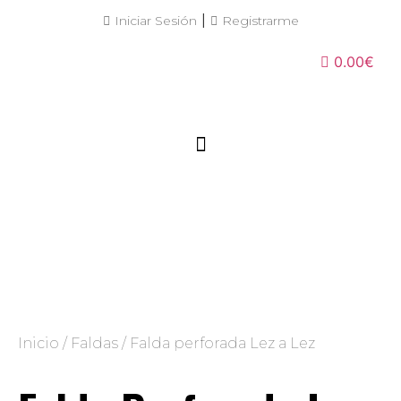
|
Iniciar Sesión
Registrarme
0.00€
Inicio
/
Faldas
/ Falda perforada Lez a Lez