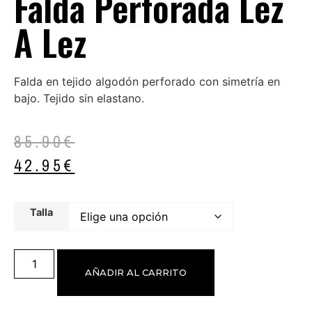
Falda Perforada Lez
A Lez
Falda en tejido algodón perforado con simetría en
bajo. Tejido sin elastano.
85.90
€
42.95
€
Talla
AÑADIR AL CARRITO