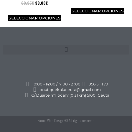
80.95
€
33.00
€
SELECCIONAR OPCIONES
SELECCIONAR OPCIONES
10:00 - 14:00 / 17:00 - 21:00
956 51 11 79
boutiquekaluceuta@gmail.com
C/ Duarte nº1 local 7 (0,31 km) 51001 Ceuta
Karma Web Design
© All rights reserved