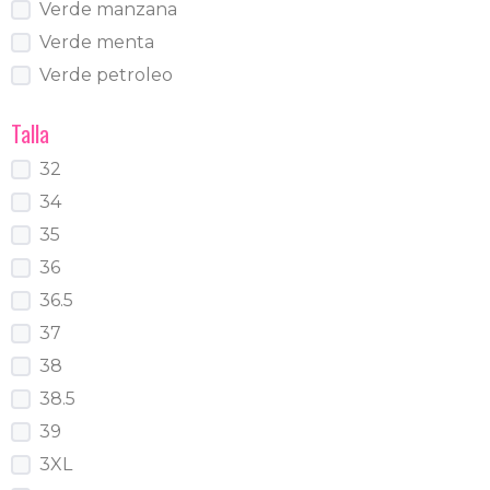
Verde manzana
Verde menta
Verde petroleo
Talla
32
34
35
36
36.5
37
38
38.5
39
3XL