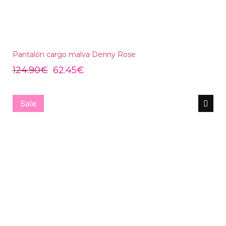
Pantalón cargo malva Denny Rose
124.90
€
62.45
€
Sale