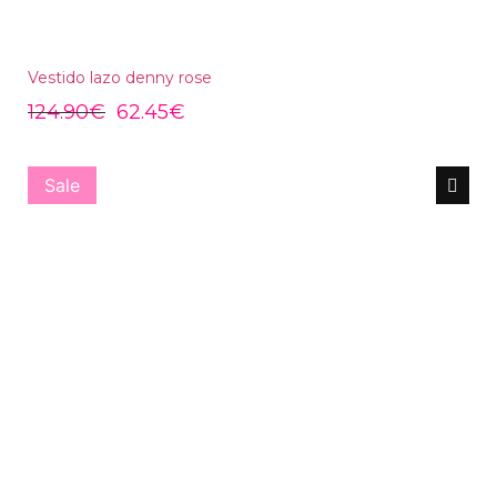
Vestido lazo denny rose
124.90
€
62.45
€
Sale