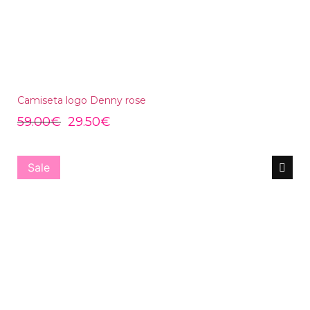
Camiseta logo Denny rose
59.00
€
29.50
€
Sale