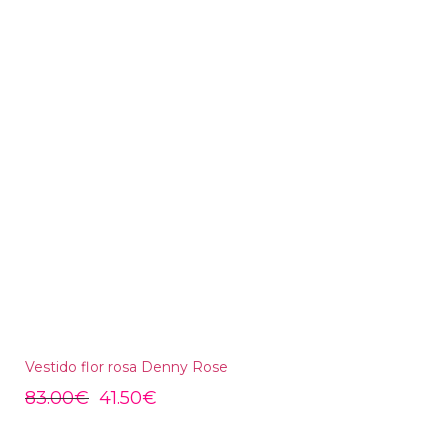
Vestido flor rosa Denny Rose
83.00
€
41.50
€