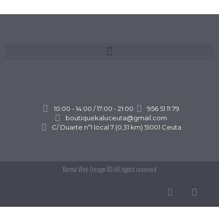
10:00 - 14:00 / 17:00 - 21:00
956 51 11 79
boutiquekaluceuta@gmail.com
C/ Duarte nº1 local 7 (0,31 km) 51001 Ceuta
Karma Web Design
© All rights reserved