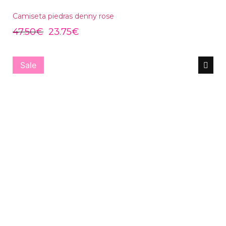
Camiseta piedras denny rose
47.50
€
23.75
€
Sale