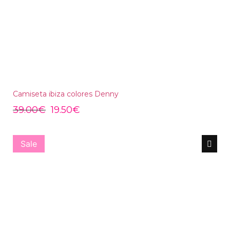
Camiseta ibiza colores Denny
39.00
€
19.50
€
Sale