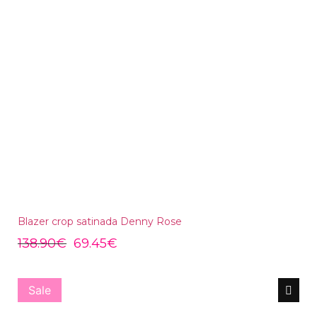
Blazer crop satinada Denny Rose
138.90
€
69.45
€
Sale