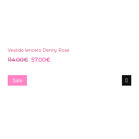
Vestido lencero Denny Rose
114.00
€
57.00
€
Sale