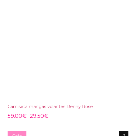
Camiseta mangas volantes Denny Rose
59.00
€
29.50
€
Sale