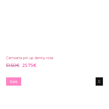
Camiseta pin up denny rose
51.50
€
25.75
€
Sale