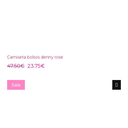
Camiseta bolsos denny rose
47.50
€
23.75
€
Sale