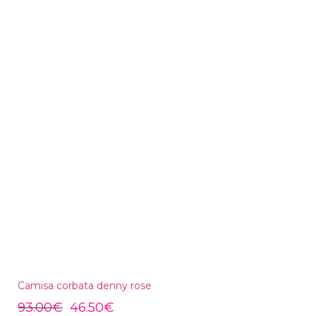
Camisa corbata denny rose
93.00
€
46.50
€