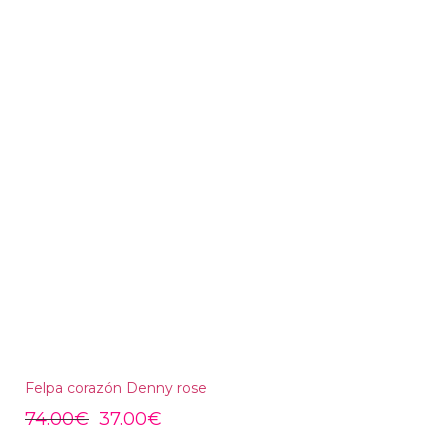
Felpa corazón Denny rose
74.00
€
37.00
€